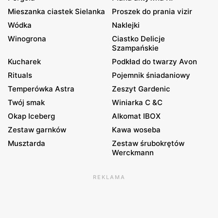
Mieszanka ciastek Sielanka
Proszek do prania vizir
Wódka
Naklejki
Winogrona
Ciastko Delicje
Szampańskie
Kucharek
Podkład do twarzy Avon
Rituals
Pojemnik śniadaniowy
Temperówka Astra
Zeszyt Gardenic
Twój smak
Winiarka C &C
Okap Iceberg
Alkomat IBOX
Zestaw garnków
Kawa woseba
Musztarda
Zestaw śrubokrętów
Werckmann
REKLAMA