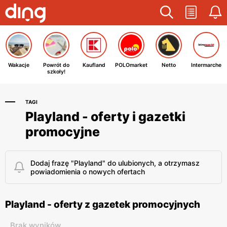
Wakacje
Powrót do
Kaufland
POLOmarket
Netto
Intermarche
szkoły!
TAGI
Playland - oferty i gazetki
promocyjne
Dodaj frazę "Playland" do ulubionych, a otrzymasz
powiadomienia o nowych ofertach
Playland - oferty z gazetek promocyjnych
Brak wyników