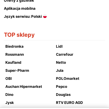
Oferty z gazetek
Aplikacja mobilna
Język serwisu: Polski
TOP sklepy
Biedronka
Lidl
Rossmann
Carrefour
Kaufland
Netto
Super-Pharm
Jula
OBI
POLOmarket
Auchan Hipermarket
Pepco
Dino
Douglas
Jysk
RTV EURO AGD