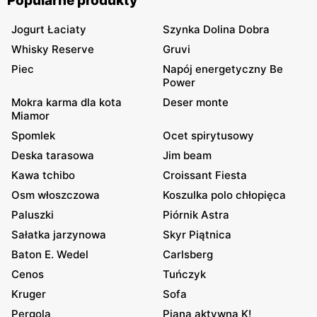
Popularne produkty
Jogurt Łaciaty
Szynka Dolina Dobra
Whisky Reserve
Gruvi
Piec
Napój energetyczny Be
Power
Mokra karma dla kota
Deser monte
Miamor
Spomlek
Ocet spirytusowy
Deska tarasowa
Jim beam
Kawa tchibo
Croissant Fiesta
Osm włoszczowa
Koszulka polo chłopięca
Paluszki
Piórnik Astra
Sałatka jarzynowa
Skyr Piątnica
Baton E. Wedel
Carlsberg
Cenos
Tuńczyk
Kruger
Sofa
Pergola
Piana aktywna K!