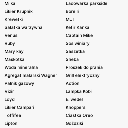
Milka
Ładowarka parkside
Likier Krupnik
Borelli
Krewetki
MU!
Sałatka warzywna
Kefir Kanka
Venus
Captain Mike
Ruby
Sos winiary
Mary kay
Saszetka
Maskotka
Sheba
Woda mineralna
Proszek do prania
Agregat malarski Wagner
Grill elektryczny
Palnik gazowy
Action
Vizir
Lampka Kobi
Loyd
E. wedel
Likier Campari
Knoppers
Toffifee
Ciastka Oreo
Lipton
Goździki