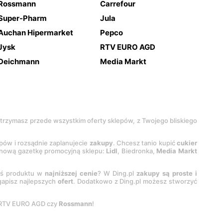
Rossmann
Carrefour
Super-Pharm
Jula
Auchan Hipermarket
Pepco
Jysk
RTV EURO AGD
Deichmann
Media Markt
 otrzymasz przede wszystkim oferty sklepów, z Twojego bliskiego
epów i rozsądnie zaplanujecie
zakupy
. Chcesz tanio kupić
cukier
z nową gazetkę promocyjną sklepu:
Lidl
, Biedronka,
Media Markt
oś produktu w
najniższej cenie
? W Ding.pl
zakupy są proste i
egapisz najlepszych
ofert
. Dodatkowo z Ding.pl możesz stworzyć
 RTV EURO AGD czy
Rossmann
!