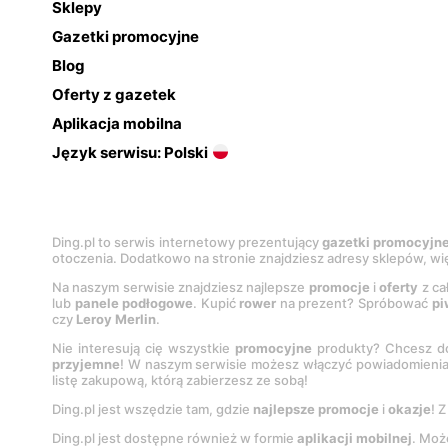
Sklepy
Gazetki promocyjne
Blog
Oferty z gazetek
Aplikacja mobilna
Język serwisu: Polski
Ding.pl to serwis internetowy prezentujący
gazetki promocyjn
otoczenia. Dodatkowo na stronie znajdziesz adresy sklepów, wię
Na naszym serwisie znajdziesz najlepsze
promocje
i
oferty
z ca
lub
panele podłogowe
. Kupić
rower
na prezent? Spróbować
pi
czy
Leroy Merlin
.
Nie interesują cię wszystkie
promocyjne
produkty? Chcesz do
przyjemne
! W naszym serwisie możesz włączyć powiadomieni
listę zakupową, którą zabierzesz ze sobą!
Ding.pl jest wszędzie tam, gdzie
najlepsze promocje
i
okazje
! 
Ding.pl jest dostępne również w formie
aplikacji mobilnej
. Moż