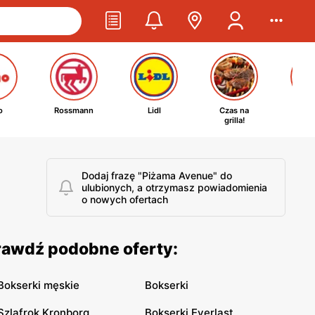
o
Rossmann
Lidl
Czas na
Ta
grilla!
kosm
Dodaj frazę "Piżama Avenue" do
ulubionych, a otrzymasz powiadomienia
o nowych ofertach
rawdź podobne oferty:
Bokserki męskie
Bokserki
Szlafrok Kronborg
Bokserki Everlast