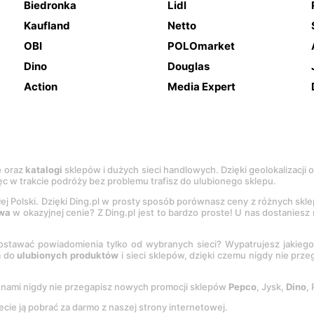
Biedronka
Lidl
Kaufland
Netto
OBI
POLOmarket
Dino
Douglas
Action
Media Expert
e
oraz
katalogi
sklepów i dużych sieci handlowych. Dzięki geolokalizacji
c w trakcie podróży bez problemu trafisz do ulubionego sklepu.
łej Polski. Dzięki Ding.pl w prosty sposób porównasz ceny z różnych skl
wa
w okazyjnej cenie? Z Ding.pl jest to bardzo proste! U nas dostanies
stawać powiadomienia tylko od wybranych sieci? Wypatrujesz jakieg
a do
ulubionych produktów
i sieci sklepów, dzięki czemu nigdy nie prz
Z nami nigdy nie przegapisz nowych promocji sklepów
Pepco
, Jysk,
Dino
,
ecie ją pobrać za darmo z naszej strony internetowej.