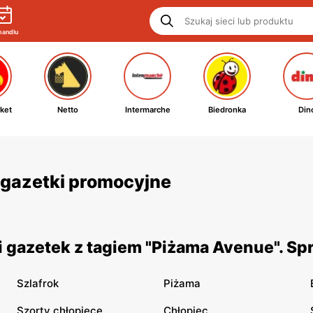
handlu
ket
Netto
Intermarche
Biedronka
Din
i gazetki promocyjne
 gazetek z tagiem "Piżama Avenue". Sp
Szlafrok
Piżama
Szorty chłopięce
Chłopiec