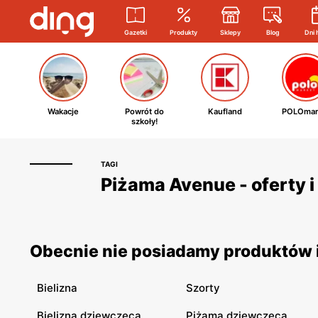
Gazetki
Produkty
Sklepy
Blog
Dni 
Wakacje
Powrót do
Kaufland
POLOmar
szkoły!
TAGI
Piżama Avenue - oferty 
Obecnie nie posiadamy produktów i
Bielizna
Szorty
Bielizna dziewczęca
Piżama dziewczęca