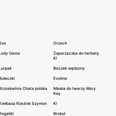
Sos
Orzech
Lody Gama
Zaparzaczka do herbaty
K!
Lurpak
Boczek wędzony
Bułeczki
Eveline
Brzoskwinia Chata polska
Maska do twarzy Mary
Kay
Kiełbasa Rzeźnik Szymon
K!
Rogaliki
Brokuł