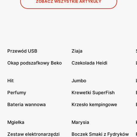
ZOBACZ WSZYSTKIE ARTYKUŁY
Przewód USB
Ziaja
Okap podszafkowy Beko
Czekolada Heidi
Hit
Jumbo
Perfumy
Krewetki SuperFish
Bateria wannowa
Krzesło kempingowe
Mgiełka
Marysia
Zestaw elektronarzędzi
Boczek Smaki z Fydryków