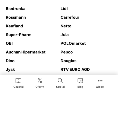
Biedronka
Lidl
Rossmann
Carrefour
Kaufland
Netto
Super-Pharm
Jula
OBI
POLOmarket
Auchan Hipermarket
Pepco
Dino
Douglas
Jysk
RTV EURO AGD
Action
Media Expert
Deichmann
Media Markt
Gazetki
Oferty
Szukaj
Blog
Więcej
Ding.pl to serwis internetowy prezentujący
gazetki promocyjne
oraz
katalogi
sklepów i dużych sieci handlowych. Dzięki
geolokalizacji otrzymasz przede wszystkim oferty sklepów, z
Twojego bliskiego otoczenia. Dodatkowo na stronie znajdziesz