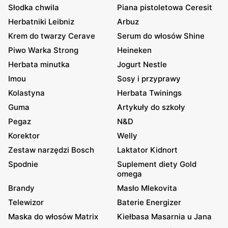
Słodka chwila
Piana pistoletowa Ceresit
Herbatniki Leibniz
Arbuz
Krem do twarzy Cerave
Serum do włosów Shine
Piwo Warka Strong
Heineken
Herbata minutka
Jogurt Nestle
Imou
Sosy i przyprawy
Kolastyna
Herbata Twinings
Guma
Artykuły do szkoły
Pegaz
N&D
Korektor
Welly
Zestaw narzędzi Bosch
Laktator Kidnort
Spodnie
Suplement diety Gold
omega
Brandy
Masło Mlekovita
Telewizor
Baterie Energizer
Maska do włosów Matrix
Kiełbasa Masarnia u Jana