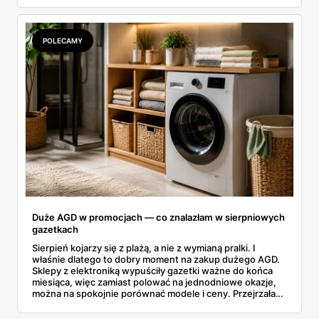
rozpiska: co dokładnie sprzedaje Lidl, ile kosztują
odpowiedniki u producenta i komu ten zakup naprawdę
się opłaci.
POLECAMY
Duże AGD w promocjach — co znalazłam w sierpniowych
gazetkach
Sierpień kojarzy się z plażą, a nie z wymianą pralki. I
właśnie dlatego to dobry moment na zakup dużego AGD.
Sklepy z elektroniką wypuściły gazetki ważne do końca
miesiąca, więc zamiast polować na jednodniowe okazje,
można na spokojnie porównać modele i ceny. Przejrzałam
aktualne promocje AGD i RTV — poniżej wszystko, co
znalazłam, z cenami i terminami.