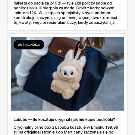
Rakieta do padla za 249 zł — tyle Lidl policzy sobie od
poniedziałku 10 sierpnia za model Crivit z karbonowym
splotem 12K. W sklepach specjalistycznych podobne
konstrukcje zaczynają się od mniej więcej dwukrotności
tej kwoty, więc przecierałam oczy, kiedy zobaczyłam ją w
gazetce między dresami a wkrętarką. Padel to dziś
najszybciej rosnący sport w Polsce: kortów przybywa
lawinowo, a chętnych jeszcze szybciej. Sprawdziłam, co
dokładnie dostajemy za te pieniądze i komu taka rakieta
AKTUALNOŚCI
faktycznie wystarczy.
Labubu — ile kosztuje oryginał i jak nie kupić podróbki?
Oryginalny blind box z Labubu kosztuje w Empiku 199,99
zł, na oficjalnej stronie Pop Mart ceny zaczynają się od