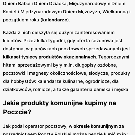
Dniem Babci i Dniem Dziadka, Międzynarodowym Dniem
Kobiet i Międzynarodowym Dniem Mężczyzn, Wielkanocą i
początkiem roku (
kalendarze
).
Każda z nich cieszyła się dużym zainteresowaniem
klientów. Przez kilka tygodni, gdy oferta sezonowa jest
dostępna, w placówkach pocztowych sprzedawanych jest
kilkaset tysięcy produktów okazjonalnych
. Tegorocznymi
hitami sprzedażowymi były m.in. długopisy ozdobne,
pocztówki i magnesy okolicznościowe, słodycze, produkty
dla hobbystów: kalendarze kulinarne, ogrodnicze, dla
działkowców, rolnicze, a także galanteria damska i męska.
Jakie produkty komunijne kupimy na
Poczcie?
Jak podał operator pocztowy, w
okresie komunijnym
za
pośrednictwem Poczty Polskiej można będzie kupić m.in.: