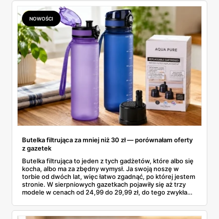
NOWOŚCI
Butelka filtrująca za mniej niż 30 zł — porównałam oferty
z gazetek
Butelka filtrująca to jeden z tych gadżetów, które albo się
kocha, albo ma za zbędny wymysł. Ja swoją noszę w
torbie od dwóch lat, więc łatwo zgadnąć, po której jestem
stronie. W sierpniowych gazetkach pojawiły się aż trzy
modele w cenach od 24,99 do 29,99 zł, do tego zwykła
butelka za 14,99 zł dla nieprzekonanych. Sprawdziłam
wszystkie oferty i policzyłam, kiedy taki zakup faktycznie
się opłaca.