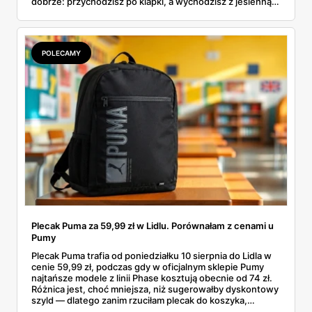
dobrze: przychodzisz po klapki, a wychodzisz z jesienną
garderobą dla całej rodziny. Sprawdziłam, co dokładnie
pojawi się w gazetkach w przyszłym tygodniu i czy jest
sens kupować jesień, zanim skończą się wakacje.
POLECAMY
Plecak Puma za 59,99 zł w Lidlu. Porównałam z cenami u
Pumy
Plecak Puma trafia od poniedziałku 10 sierpnia do Lidla w
cenie 59,99 zł, podczas gdy w oficjalnym sklepie Pumy
najtańsze modele z linii Phase kosztują obecnie od 74 zł.
Różnica jest, choć mniejsza, niż sugerowałby dyskontowy
szyld — dlatego zanim rzuciłam plecak do koszyka,
rozłożyłam ceny na czynniki pierwsze. Poniżej cała