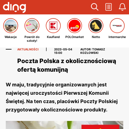
Wakacje
Powrót do
Kaufland
POLOmarket
Netto
Intermarche
szkoły!
AKTUALNOŚCI
|
2023-05-04
AUTOR: TOMASZ
15:00
KOZŁOWSKI
Poczta Polska z okolicznościową
ofertą komunijną
W maju, tradycyjnie organizowanych jest
najwięcej uroczystości Pierwszej Komunii
Świętej. Na ten czas, placówki Poczty Polskiej
przygotowały okolicznościowe produkty.