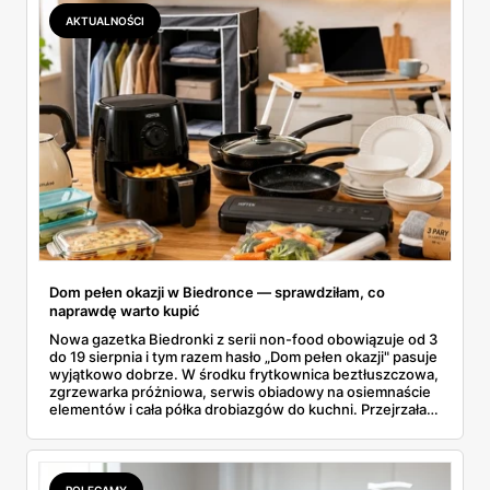
AKTUALNOŚCI
Dom pełen okazji w Biedronce — sprawdziłam, co
naprawdę warto kupić
Nowa gazetka Biedronki z serii non-food obowiązuje od 3
do 19 sierpnia i tym razem hasło „Dom pełen okazji" pasuje
wyjątkowo dobrze. W środku frytkownica beztłuszczowa,
zgrzewarka próżniowa, serwis obiadowy na osiemnaście
elementów i cała półka drobiazgów do kuchni. Przejrzałam
wszystkie strony i wybrałam to, po co sama ustawiłabym
się przy półce z samego rana.
POLECAMY