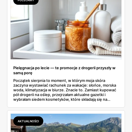
Pielęgnacja po lecie — te promocje z drogerii przyszły w
samą porę
Początek sierpnia to moment, w którym moja skóra
zaczyna wystawiać rachunek za wakacje: słońce, morska
woda, klimatyzacja w biurze. Znacie to. Zamiast kupować
pół drogerii na oślep, przejrzałam aktualne gazetki i
wybrałam siedem kosmetyków, które składają się na
sensowny plan regeneracji — od peelingu za 21,95 zł po
dermokosmetyki Vichy. Wszystkie ceny sprawdziłam w
ofertach, terminy też.
AKTUALNOŚCI