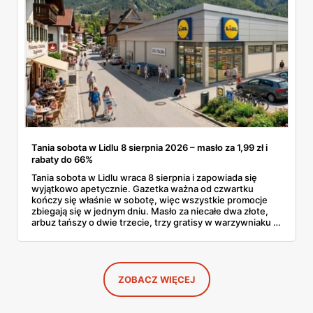
Tania sobota w Lidlu 8 sierpnia 2026 – masło za 1,99 zł i
rabaty do 66%
Tania sobota w Lidlu wraca 8 sierpnia i zapowiada się
wyjątkowo apetycznie. Gazetka ważna od czwartku
kończy się właśnie w sobotę, więc wszystkie promocje
zbiegają się w jednym dniu. Masło za niecałe dwa złote,
arbuz tańszy o dwie trzecie, trzy gratisy w warzywniaku i
jedna oferta działająca wyłącznie w sobotę. Przejrzałam
całą sobotnią gazetkę Lidla strona po stronie i wybrałam
to, co naprawdę się opłaca.
ZOBACZ WIĘCEJ