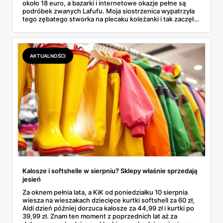
około 18 euro, a bazarki i internetowe okazje pełne są
podróbek zwanych Lafufu. Moja siostrzenica wypatrzyła
tego zębatego stworka na plecaku koleżanki i tak zaczęło
się rodzinne śledztwo: co to właściwie jest, ile naprawdę
kosztuje i po czym poznać, że sprzedawca nie wciska nam
podróbki. Spisałam wszystko, czego się dowiedziałam —
łącznie z jedną wpadką, o której za chwilę.
AKTUALNOŚCI
Kalosze i softshelle w sierpniu? Sklepy właśnie sprzedają
jesień
Za oknem pełnia lata, a KiK od poniedziałku 10 sierpnia
wiesza na wieszakach dziecięce kurtki softshell za 60 zł,
Aldi dzień później dorzuca kalosze za 44,99 zł i kurtki po
39,99 zł. Znam ten moment z poprzednich lat aż za