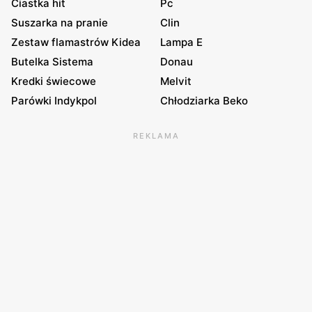
Ciastka hit
Pc
Suszarka na pranie
Clin
Zestaw flamastrów Kidea
Lampa E
Butelka Sistema
Donau
Kredki świecowe
Melvit
Parówki Indykpol
Chłodziarka Beko
REKLAMA