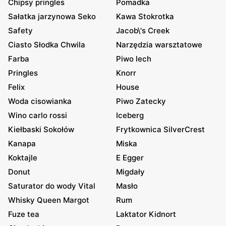
Chipsy pringles
Pomadka
Sałatka jarzynowa Seko
Kawa Stokrotka
Safety
Jacob\'s Creek
Ciasto Słodka Chwila
Narzędzia warsztatowe
Farba
Piwo lech
Pringles
Knorr
Felix
House
Woda cisowianka
Piwo Zatecky
Wino carlo rossi
Iceberg
Kiełbaski Sokołów
Frytkownica SilverCrest
Kanapa
Miska
Koktajle
E Egger
Donut
Migdały
Saturator do wody Vital
Masło
Whisky Queen Margot
Rum
Fuze tea
Laktator Kidnort