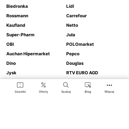
Biedronka
Lidl
Rossmann
Carrefour
Kaufland
Netto
Super-Pharm
Jula
OBI
POLOmarket
Auchan Hipermarket
Pepco
Dino
Douglas
Jysk
RTV EURO AGD
Action
Media Expert
Deichmann
Media Markt
Gazetki
Oferty
Szukaj
Blog
Więcej
Ding.pl to serwis internetowy prezentujący
gazetki promocyjne
oraz
katalogi
sklepów i dużych sieci handlowych. Dzięki
geolokalizacji otrzymasz przede wszystkim oferty sklepów, z
Twojego bliskiego otoczenia. Dodatkowo na stronie znajdziesz
adresy sklepów, więc w trakcie podróży bez problemu trafisz do