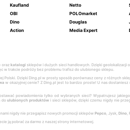
Kaufland
Netto
OBI
POLOmarket
Dino
Douglas
Action
Media Expert
e
oraz
katalogi
sklepów i dużych sieci handlowych. Dzięki geolokalizacji
c w trakcie podróży bez problemu trafisz do ulubionego sklepu.
łej Polski. Dzięki Ding.pl w prosty sposób porównasz ceny z różnych skl
wa
w okazyjnej cenie? Z Ding.pl jest to bardzo proste! U nas dostanies
stawać powiadomienia tylko od wybranych sieci? Wypatrujesz jakieg
a do
ulubionych produktów
i sieci sklepów, dzięki czemu nigdy nie prz
Z nami nigdy nie przegapisz nowych promocji sklepów
Pepco
, Jysk,
Dino
,
ecie ją pobrać za darmo z naszej strony internetowej.