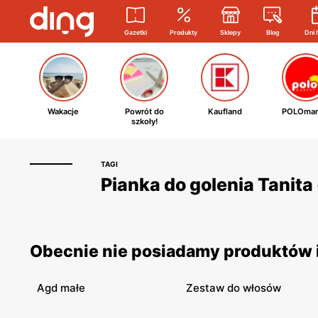
Gazetki
Produkty
Sklepy
Blog
Dni 
Wakacje
Powrót do
Kaufland
POLOmar
szkoły!
TAGI
Pianka do golenia Tanita 
Obecnie nie posiadamy produktów i 
Agd małe
Zestaw do włosów