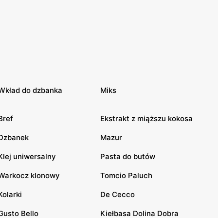
Wkład do dzbanka
Miks
Bref
Ekstrakt z miąższu kokosa
Dzbanek
Mazur
Klej uniwersalny
Pasta do butów
Warkocz klonowy
Tomcio Paluch
Kolarki
De Cecco
Gusto Bello
Kiełbasa Dolina Dobra