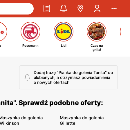
o
Rossmann
Lidl
Czas na
Ta
grilla!
kosm
Dodaj frazę "Pianka do golenia Tanita" do
ulubionych, a otrzymasz powiadomienia
o nowych ofertach
nita". Sprawdź podobne oferty:
Maszynka do golenia
Maszynka do golenia
Wilkinson
Gillette