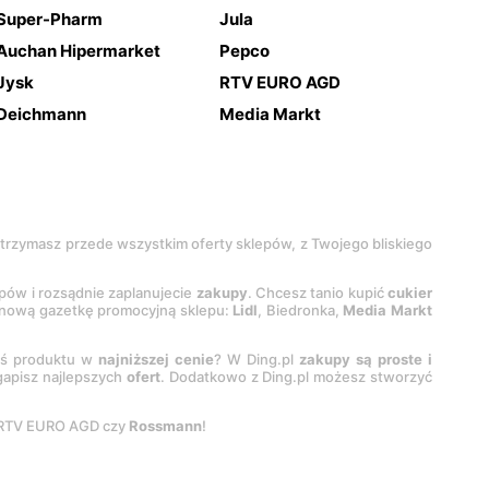
Super-Pharm
Jula
Auchan Hipermarket
Pepco
Jysk
RTV EURO AGD
Deichmann
Media Markt
 otrzymasz przede wszystkim oferty sklepów, z Twojego bliskiego
epów i rozsądnie zaplanujecie
zakupy
. Chcesz tanio kupić
cukier
z nową gazetkę promocyjną sklepu:
Lidl
, Biedronka,
Media Markt
oś produktu w
najniższej cenie
? W Ding.pl
zakupy są proste i
egapisz najlepszych
ofert
. Dodatkowo z Ding.pl możesz stworzyć
 RTV EURO AGD czy
Rossmann
!