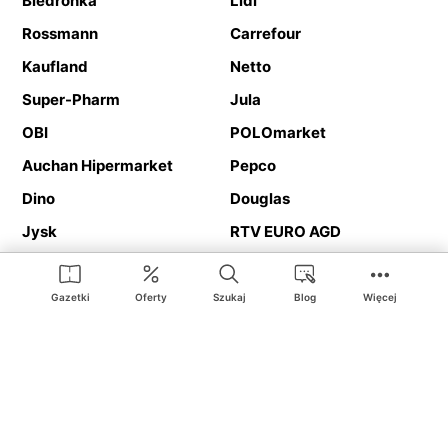
Biedronka
Lidl
Rossmann
Carrefour
Kaufland
Netto
Super-Pharm
Jula
OBI
POLOmarket
Auchan Hipermarket
Pepco
Dino
Douglas
Jysk
RTV EURO AGD
Action
Media Expert
Deichmann
Media Markt
Gazetki
Oferty
Szukaj
Blog
Więcej
Ding.pl to serwis internetowy prezentujący
gazetki promocyjne
oraz
katalogi
sklepów i dużych sieci handlowych. Dzięki
geolokalizacji otrzymasz przede wszystkim oferty sklepów, z
Twojego bliskiego otoczenia. Dodatkowo na stronie znajdziesz
adresy sklepów, więc w trakcie podróży bez problemu trafisz do
ulubionego sklepu.