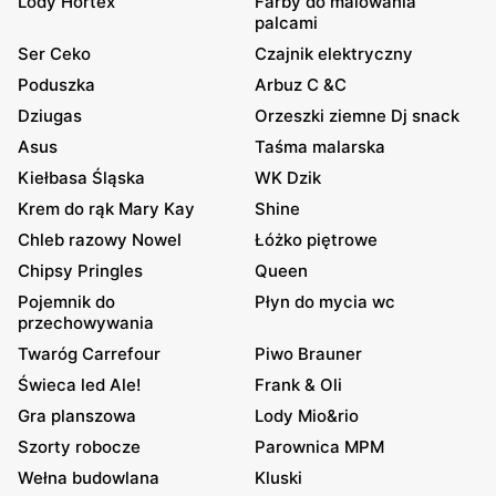
Lody Hortex
Farby do malowania
palcami
Ser Ceko
Czajnik elektryczny
Poduszka
Arbuz C &C
Dziugas
Orzeszki ziemne Dj snack
Asus
Taśma malarska
Kiełbasa Śląska
WK Dzik
Krem do rąk Mary Kay
Shine
Chleb razowy Nowel
Łóżko piętrowe
Chipsy Pringles
Queen
Pojemnik do
Płyn do mycia wc
przechowywania
Twaróg Carrefour
Piwo Brauner
Świeca led Ale!
Frank & Oli
Gra planszowa
Lody Mio&rio
Szorty robocze
Parownica MPM
Wełna budowlana
Kluski