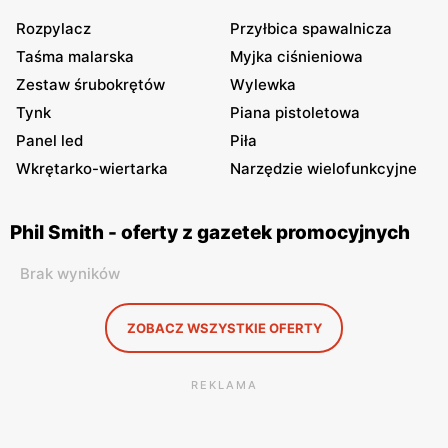
Rozpylacz
Przyłbica spawalnicza
Taśma malarska
Myjka ciśnieniowa
Zestaw śrubokrętów
Wylewka
Tynk
Piana pistoletowa
Panel led
Piła
Wkrętarko-wiertarka
Narzędzie wielofunkcyjne
Phil Smith - oferty z gazetek promocyjnych
Brak wyników
ZOBACZ WSZYSTKIE OFERTY
REKLAMA