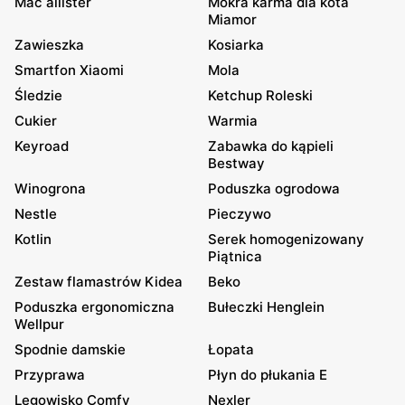
Mac allister
Mokra karma dla kota
Miamor
Zawieszka
Kosiarka
Smartfon Xiaomi
Mola
Śledzie
Ketchup Roleski
Cukier
Warmia
Keyroad
Zabawka do kąpieli
Bestway
Winogrona
Poduszka ogrodowa
Nestle
Pieczywo
Kotlin
Serek homogenizowany
Piątnica
Zestaw flamastrów Kidea
Beko
Poduszka ergonomiczna
Bułeczki Henglein
Wellpur
Spodnie damskie
Łopata
Przyprawa
Płyn do płukania E
Legowisko Comfy
Nexler