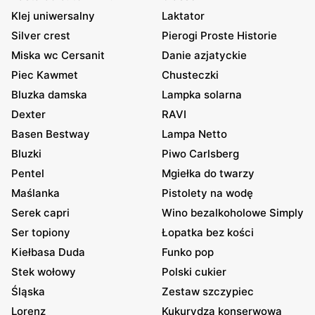
Klej uniwersalny
Laktator
Silver crest
Pierogi Proste Historie
Miska wc Cersanit
Danie azjatyckie
Piec Kawmet
Chusteczki
Bluzka damska
Lampka solarna
Dexter
RAVI
Basen Bestway
Lampa Netto
Bluzki
Piwo Carlsberg
Pentel
Mgiełka do twarzy
Maślanka
Pistolety na wodę
Serek capri
Wino bezalkoholowe Simply
Ser topiony
Łopatka bez kości
Kiełbasa Duda
Funko pop
Stek wołowy
Polski cukier
Śląska
Zestaw szczypiec
Lorenz
Kukurydza konserwowa