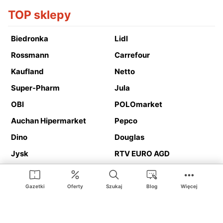
TOP sklepy
Biedronka
Lidl
Rossmann
Carrefour
Kaufland
Netto
Super-Pharm
Jula
OBI
POLOmarket
Auchan Hipermarket
Pepco
Dino
Douglas
Jysk
RTV EURO AGD
Action
Media Expert
Deichmann
Media Markt
Gazetki
Oferty
Szukaj
Blog
Więcej
Ding.pl to serwis internetowy prezentujący
gazetki promocyjne