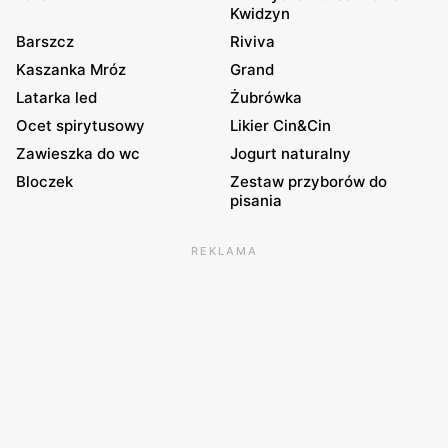
Kwidzyn
Barszcz
Riviva
Kaszanka Mróz
Grand
Latarka led
Żubrówka
Ocet spirytusowy
Likier Cin&Cin
Zawieszka do wc
Jogurt naturalny
Bloczek
Zestaw przyborów do
pisania
REKLAMA