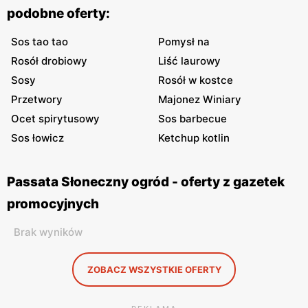
podobne oferty:
Sos tao tao
Pomysł na
Rosół drobiowy
Liść laurowy
Sosy
Rosół w kostce
Przetwory
Majonez Winiary
Ocet spirytusowy
Sos barbecue
Sos łowicz
Ketchup kotlin
Passata Słoneczny ogród - oferty z gazetek
promocyjnych
Brak wyników
ZOBACZ WSZYSTKIE OFERTY