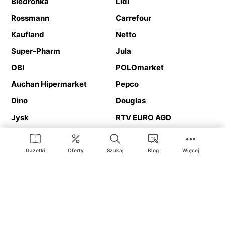
Biedronka
Lidl
Rossmann
Carrefour
Kaufland
Netto
Super-Pharm
Jula
OBI
POLOmarket
Auchan Hipermarket
Pepco
Dino
Douglas
Jysk
RTV EURO AGD
Action
Media Expert
Deichmann
Media Markt
Gazetki
Oferty
Szukaj
Blog
Więcej
Ding.pl to serwis internetowy prezentujący
gazetki promocyjne
oraz
katalogi
sklepów i dużych sieci handlowych. Dzięki
geolokalizacji otrzymasz przede wszystkim oferty sklepów, z
Twojego bliskiego otoczenia. Dodatkowo na stronie znajdziesz
adresy sklepów, więc w trakcie podróży bez problemu trafisz do
ulubionego sklepu.