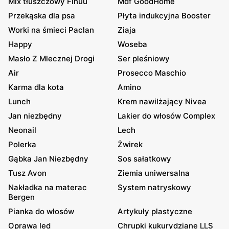
Mix tłuszczowy Finuu
Mdf GoodHome
Przekąska dla psa
Płyta indukcyjna Booster
Worki na śmieci Paclan
Ziaja
Happy
Woseba
Masło Z Mlecznej Drogi
Ser pleśniowy
Air
Prosecco Maschio
Karma dla kota
Amino
Lunch
Krem nawilżający Nivea
Jan niezbędny
Lakier do włosów Complex
Neonail
Lech
Polerka
Żwirek
Gąbka Jan Niezbędny
Sos sałatkowy
Tusz Avon
Ziemia uniwersalna
Nakładka na materac
System natryskowy
Bergen
Pianka do włosów
Artykuły plastyczne
Oprawa led
Chrupki kukurydziane LLS