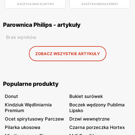
GAZETKA MAX ELEKTRO
GAZETKA MEDIA EXPERT
Parownica Philips - artykuły
Brak wyników
ZOBACZ WSZYSTKIE ARTYKUŁY
Popularne produkty
Donut
Bukiet surówek
Kindziuk Wędliniarnia
Boczek wędzony Publima
Premium
Lipsko
Ocet spirytusowy Parczew
Drzwi wewnętrzne
Pilarka ukosowa
Czarna porzeczka Hortex