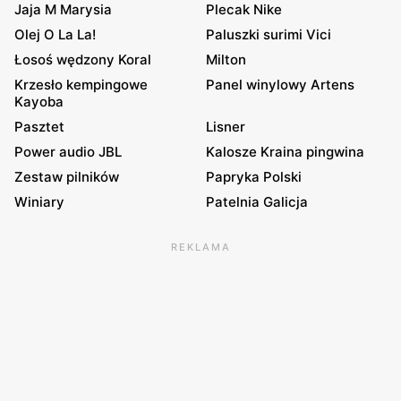
Jaja M Marysia
Plecak Nike
Olej O La La!
Paluszki surimi Vici
Łosoś wędzony Koral
Milton
Krzesło kempingowe
Panel winylowy Artens
Kayoba
Pasztet
Lisner
Power audio JBL
Kalosze Kraina pingwina
Zestaw pilników
Papryka Polski
Winiary
Patelnia Galicja
REKLAMA