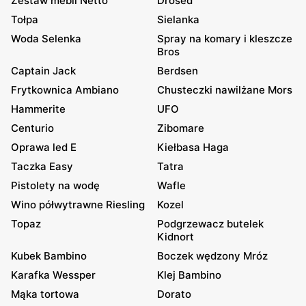
Zestaw mebli Netto
Drosed
Tołpa
Sielanka
Woda Selenka
Spray na komary i kleszcze
Bros
Captain Jack
Berdsen
Frytkownica Ambiano
Chusteczki nawilżane Mors
Hammerite
UFO
Centurio
Zibomare
Oprawa led E
Kiełbasa Haga
Taczka Easy
Tatra
Pistolety na wodę
Wafle
Wino półwytrawne Riesling
Kozel
Topaz
Podgrzewacz butelek
Kidnort
Kubek Bambino
Boczek wędzony Mróz
Karafka Wessper
Klej Bambino
Mąka tortowa
Dorato