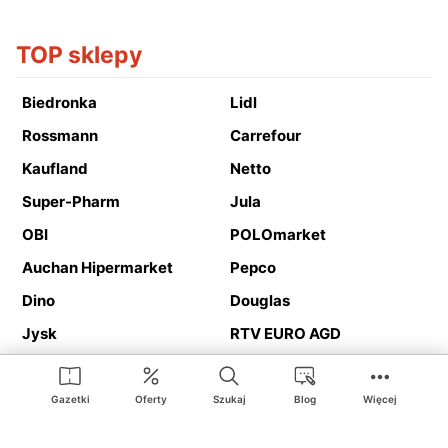
TOP sklepy
Biedronka
Lidl
Rossmann
Carrefour
Kaufland
Netto
Super-Pharm
Jula
OBI
POLOmarket
Auchan Hipermarket
Pepco
Dino
Douglas
Jysk
RTV EURO AGD
Action
Media Expert
Deichmann
Media Markt
Gazetki
Oferty
Szukaj
Blog
Więcej