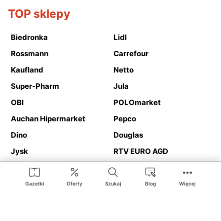
TOP sklepy
Biedronka
Lidl
Rossmann
Carrefour
Kaufland
Netto
Super-Pharm
Jula
OBI
POLOmarket
Auchan Hipermarket
Pepco
Dino
Douglas
Jysk
RTV EURO AGD
Action
Media Expert
Deichmann
Media Markt
Gazetki
Oferty
Szukaj
Blog
Więcej
Ding.pl to serwis internetowy prezentujący
gazetki promocyjne
oraz
katalogi
sklepów i dużych sieci handlowych. Dzięki