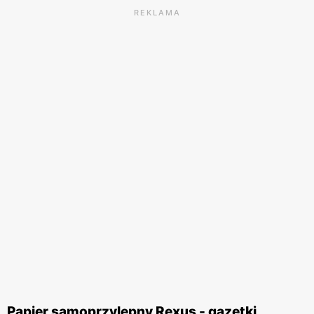
REKLAMA
Papier samoprzylepny Rexus - gazetki