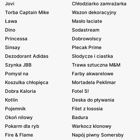
Jovi
Chłodziarko zamrażarka
Torba Captain Mike
Wazon dekoracyjny
Ława
Masło łaciate
Dino
Sodastream
Princessa
Dobrowolscy
Sinsay
Plecak Prime
Dezodorant Adidas
Słodycze i ciastka
Szynka JBB
Trawa sztuczna M&M
Pomysł na
Farby akwarelowe
Koszulka chłopięca
Mortadela Peklimar
Dobra Kaloria
Fotel S!
Kotlin
Deska do pływania
Pojemnik
Filet z łososia
Okoń nilowy
Badura
Pokarm dla ryb
Warkocz klonowy
Fire & Flame
Napój piwny Somersby