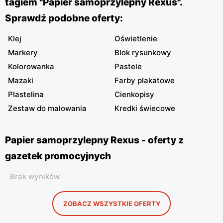
tagiem "Papier samoprzylepny Rexus".
Sprawdź podobne oferty:
Klej
Oświetlenie
Markery
Blok rysunkowy
Kolorowanka
Pastele
Mazaki
Farby plakatowe
Plastelina
Cienkopisy
Zestaw do malowania
Kredki świecowe
Papier samoprzylepny Rexus - oferty z
gazetek promocyjnych
Brak wyników
ZOBACZ WSZYSTKIE OFERTY