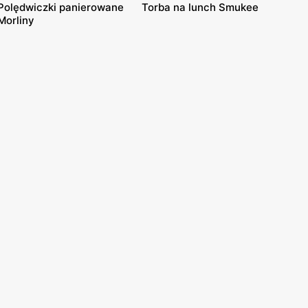
Polędwiczki panierowane
Torba na lunch Smukee
Morliny