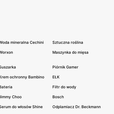
Woda mineralna Cechini
Sztuczna roślina
Worxon
Maszynka do mięsa
Suszarka
Piórnik Gamer
Krem ochronny Bambino
EŁK
Bateria
Filtr do wody
Jimmy Choo
Bosch
Serum do włosów Shine
Odplamiacz Dr. Beckmann