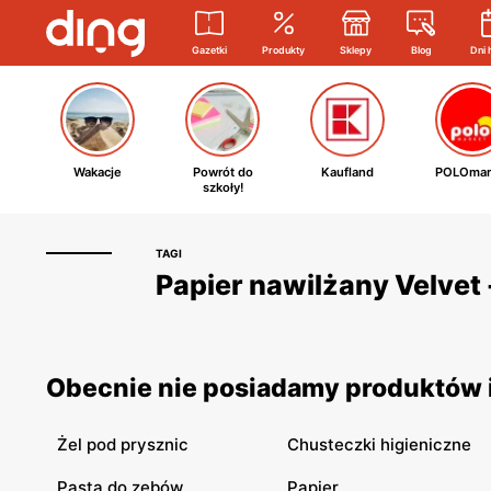
Gazetki
Produkty
Sklepy
Blog
Dni 
Wakacje
Powrót do
Kaufland
POLOmar
szkoły!
TAGI
Papier nawilżany Velvet 
Obecnie nie posiadamy produktów i
Żel pod prysznic
Chusteczki higieniczne
Pasta do zębów
Papier