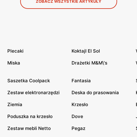
ZOBACZ WSZYSTKIE ARTYKUŁY
Plecaki
Koktajl El Sol
Miska
Drażetki M&M\'s
Saszetka Coolpack
Fantasia
Zestaw elektronarzędzi
Deska do prasowania
Ziemia
Krzesło
Poduszka na krzesło
Dove
Zestaw mebli Netto
Pegaz