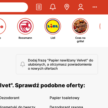
o
Rossmann
Lidl
Czas na
Ta
grilla!
kosm
Dodaj frazę "Papier nawilżany Velvet" do
ulubionych, a otrzymasz powiadomienia
o nowych ofertach
lvet". Sprawdź podobne oferty:
Dezodorant
Papier toaletowy
Kosmetyki do twarzy
Dezodorant rexona