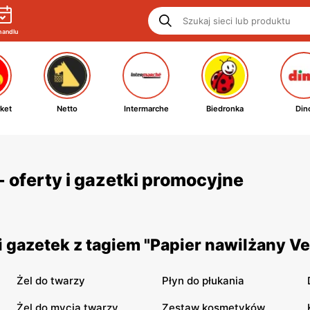
handlu
ket
Netto
Intermarche
Biedronka
Din
- oferty i gazetki promocyjne
 gazetek z tagiem "Papier nawilżany Ve
Żel do twarzy
Płyn do płukania
Żel do mycia twarzy
Zestaw kosmetyków