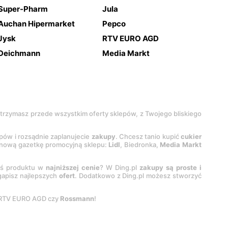
Super-Pharm
Jula
Auchan Hipermarket
Pepco
Jysk
RTV EURO AGD
Deichmann
Media Markt
 otrzymasz przede wszystkim oferty sklepów, z Twojego bliskiego
epów i rozsądnie zaplanujecie
zakupy
. Chcesz tanio kupić
cukier
z nową gazetkę promocyjną sklepu:
Lidl
, Biedronka,
Media Markt
oś produktu w
najniższej cenie
? W Ding.pl
zakupy są proste i
egapisz najlepszych
ofert
. Dodatkowo z Ding.pl możesz stworzyć
 RTV EURO AGD czy
Rossmann
!