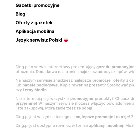
Gazetki promocyjne
Blog
Oferty z gazetek
Aplikacja mobilna
Język serwisu: Polski
Ding.pl to serwis internetowy prezentujący
gazetki promocyjn
otoczenia. Dodatkowo na stronie znajdziesz adresy sklepów, wię
Na naszym serwisie znajdziesz najlepsze
promocje
i
oferty
z ca
lub
panele podłogowe
. Kupić
rower
na prezent? Spróbować
pi
czy
Leroy Merlin
.
Nie interesują cię wszystkie
promocyjne
produkty? Chcesz do
przyjemne
! W naszym serwisie możesz włączyć powiadomieni
listę zakupową, którą zabierzesz ze sobą!
Ding.pl jest wszędzie tam, gdzie
najlepsze promocje
i
okazje
! 
Ding.pl jest dostępne również w formie
aplikacji mobilnej
. Moż