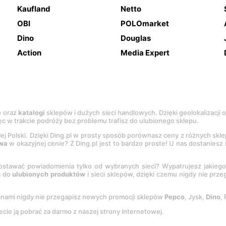
Kaufland
Netto
OBI
POLOmarket
Dino
Douglas
Action
Media Expert
e
oraz
katalogi
sklepów i dużych sieci handlowych. Dzięki geolokalizacji
c w trakcie podróży bez problemu trafisz do ulubionego sklepu.
łej Polski. Dzięki Ding.pl w prosty sposób porównasz ceny z różnych skl
wa
w okazyjnej cenie? Z Ding.pl jest to bardzo proste! U nas dostanies
stawać powiadomienia tylko od wybranych sieci? Wypatrujesz jakieg
a do
ulubionych produktów
i sieci sklepów, dzięki czemu nigdy nie prz
Z nami nigdy nie przegapisz nowych promocji sklepów
Pepco
, Jysk,
Dino
,
ecie ją pobrać za darmo z naszej strony internetowej.