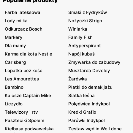
Popularne produkty
Farba lateksowa
Smaki z Fydryków
Lody milka
Nożyczki Strigo
Odkurzacz Bosch
Winiarka
Markery
Family Fish
Dla mamy
Antyperspirant
Karma dla kota Nestle
Napój kubuś
Carlsberg
Zmywarka do zabudowy
Łopatka bez kości
Musztarda Develey
Les Amourettes
Żarówka
Bambino
Płatki do demakijażu
Kalosze Captain Mike
Siatka leśna
Liczydło
Polędwica Indykpol
Telewizory i rtv
Kredki Grafix
Paszteciki Społem
Parówki Indykpol
Kiełbasa podwawelska
Zestaw wędlin Well done