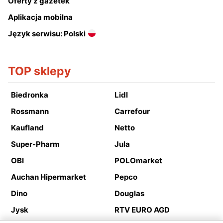
Oferty z gazetek
Aplikacja mobilna
Język serwisu: Polski
TOP sklepy
Biedronka
Lidl
Rossmann
Carrefour
Kaufland
Netto
Super-Pharm
Jula
OBI
POLOmarket
Auchan Hipermarket
Pepco
Dino
Douglas
Jysk
RTV EURO AGD