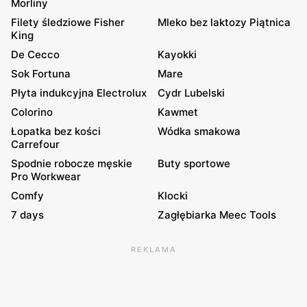
Morliny
Filety śledziowe Fisher
Mleko bez laktozy Piątnica
King
De Cecco
Kayokki
Sok Fortuna
Mare
Płyta indukcyjna Electrolux
Cydr Lubelski
Colorino
Kawmet
Łopatka bez kości
Wódka smakowa
Carrefour
Spodnie robocze męskie
Buty sportowe
Pro Workwear
Comfy
Klocki
7 days
Zagłębiarka Meec Tools
REKLAMA