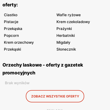
oferty:
Ciastko
Wafle ryżowe
Pistacje
Krem czekoladowy
Przekąska
Prażynki
Popcorn
Herbatniki
Krem orzechowy
Migdały
Przekąski
Słonecznik
Orzechy laskowe - oferty z gazetek
promocyjnych
Brak wyników
ZOBACZ WSZYSTKIE OFERTY