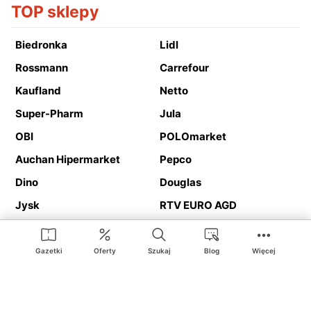
TOP sklepy
Biedronka
Lidl
Rossmann
Carrefour
Kaufland
Netto
Super-Pharm
Jula
OBI
POLOmarket
Auchan Hipermarket
Pepco
Dino
Douglas
Jysk
RTV EURO AGD
Action
Media Expert
Deichmann
Media Markt
Gazetki
Oferty
Szukaj
Blog
Więcej
Ding.pl to serwis internetowy prezentujący
gazetki promocyjne
oraz
katalogi
sklepów i dużych sieci handlowych. Dzięki