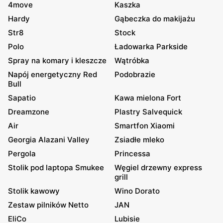
4move
Kaszka
Hardy
Gąbeczka do makijażu
Str8
Stock
Polo
Ładowarka Parkside
Spray na komary i kleszcze
Wątróbka
Napój energetyczny Red
Podobrazie
Bull
Sapatio
Kawa mielona Fort
Dreamzone
Plastry Salvequick
Air
Smartfon Xiaomi
Georgia Alazani Valley
Zsiadłe mleko
Pergola
Princessa
Stolik pod laptopa Smukee
Węgiel drzewny express
grill
Stolik kawowy
Wino Dorato
Zestaw pilników Netto
JAN
EliCo
Lubisie