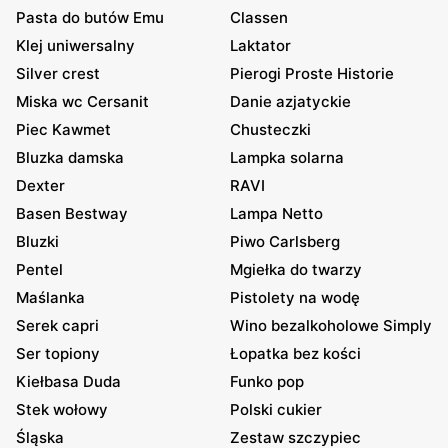
Pasta do butów Emu
Classen
Klej uniwersalny
Laktator
Silver crest
Pierogi Proste Historie
Miska wc Cersanit
Danie azjatyckie
Piec Kawmet
Chusteczki
Bluzka damska
Lampka solarna
Dexter
RAVI
Basen Bestway
Lampa Netto
Bluzki
Piwo Carlsberg
Pentel
Mgiełka do twarzy
Maślanka
Pistolety na wodę
Serek capri
Wino bezalkoholowe Simply
Ser topiony
Łopatka bez kości
Kiełbasa Duda
Funko pop
Stek wołowy
Polski cukier
Śląska
Zestaw szczypiec