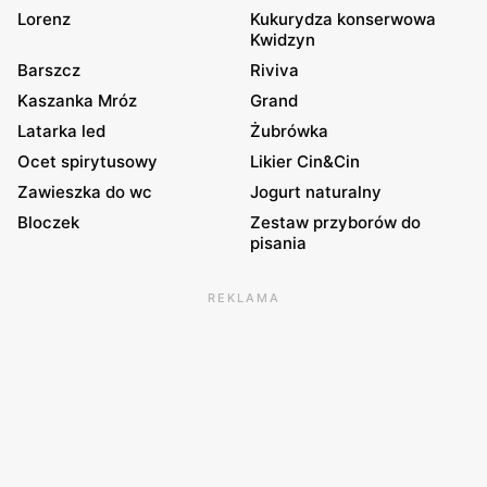
Lorenz
Kukurydza konserwowa
Kwidzyn
Barszcz
Riviva
Kaszanka Mróz
Grand
Latarka led
Żubrówka
Ocet spirytusowy
Likier Cin&Cin
Zawieszka do wc
Jogurt naturalny
Bloczek
Zestaw przyborów do
pisania
REKLAMA