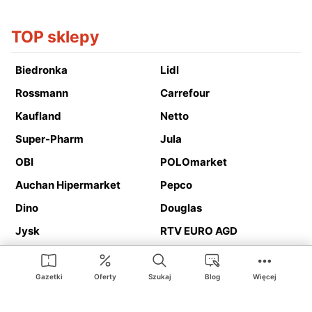
TOP sklepy
Biedronka
Lidl
Rossmann
Carrefour
Kaufland
Netto
Super-Pharm
Jula
OBI
POLOmarket
Auchan Hipermarket
Pepco
Dino
Douglas
Jysk
RTV EURO AGD
Action
Media Expert
Deichmann
Media Markt
Gazetki
Oferty
Szukaj
Blog
Więcej