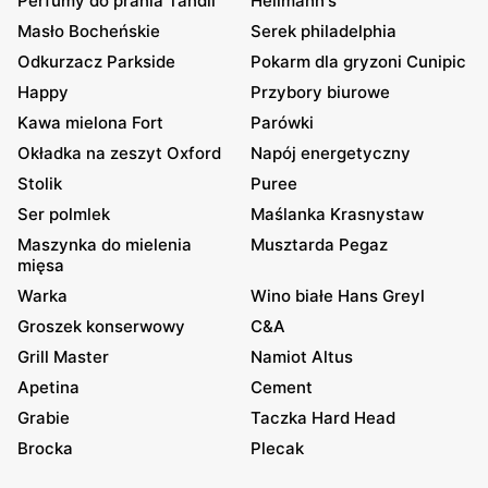
Perfumy do prania Tandil
Hellmann's
Masło Bocheńskie
Serek philadelphia
Odkurzacz Parkside
Pokarm dla gryzoni Cunipic
Happy
Przybory biurowe
Kawa mielona Fort
Parówki
Okładka na zeszyt Oxford
Napój energetyczny
Stolik
Puree
Ser polmlek
Maślanka Krasnystaw
Maszynka do mielenia
Musztarda Pegaz
mięsa
Warka
Wino białe Hans Greyl
Groszek konserwowy
C&A
Grill Master
Namiot Altus
Apetina
Cement
Grabie
Taczka Hard Head
Brocka
Plecak