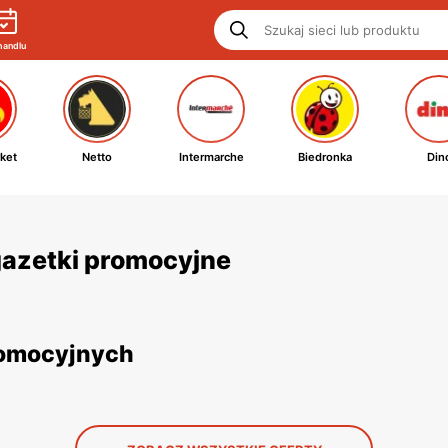
handlu
ket
Netto
Intermarche
Biedronka
Din
 gazetki promocyjne
promocyjnych