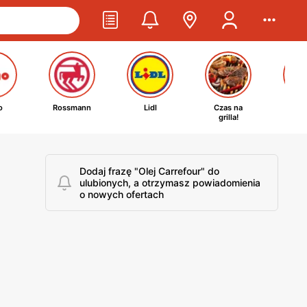
o
Rossmann
Lidl
Czas na
Ta
grilla!
kosm
Dodaj frazę "Olej Carrefour" do
ulubionych, a otrzymasz powiadomienia
o nowych ofertach