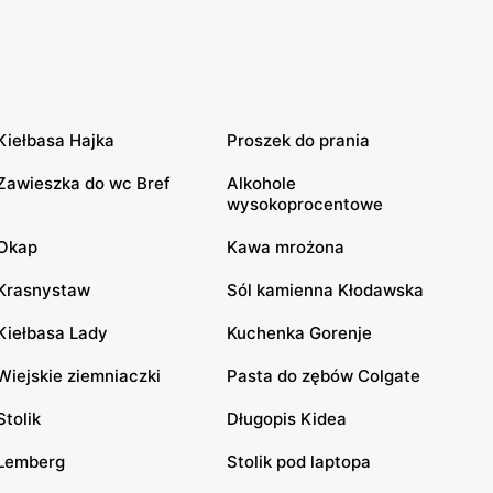
Kiełbasa Hajka
Proszek do prania
Zawieszka do wc Bref
Alkohole
wysokoprocentowe
Okap
Kawa mrożona
Krasnystaw
Sól kamienna Kłodawska
Kiełbasa Lady
Kuchenka Gorenje
Wiejskie ziemniaczki
Pasta do zębów Colgate
Stolik
Długopis Kidea
Lemberg
Stolik pod laptopa