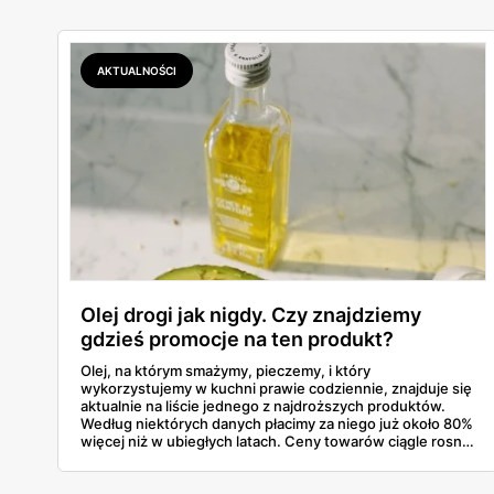
AKTUALNOŚCI
Olej drogi jak nigdy. Czy znajdziemy
gdzieś promocje na ten produkt?
Olej, na którym smażymy, pieczemy, i który
wykorzystujemy w kuchni prawie codziennie, znajduje się
aktualnie na liście jednego z najdroższych produktów.
Według niektórych danych płacimy za niego już około 80%
więcej niż w ubiegłych latach. Ceny towarów ciągle rosną,
a Polacy z coraz to większym przerażeniem zaglądają na
paragony.