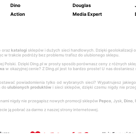
Dino
Douglas
Action
Media Expert
e
oraz
katalogi
sklepów i dużych sieci handlowych. Dzięki geolokalizacji
c w trakcie podróży bez problemu trafisz do ulubionego sklepu.
łej Polski. Dzięki Ding.pl w prosty sposób porównasz ceny z różnych skl
wa
w okazyjnej cenie? Z Ding.pl jest to bardzo proste! U nas dostanies
stawać powiadomienia tylko od wybranych sieci? Wypatrujesz jakieg
a do
ulubionych produktów
i sieci sklepów, dzięki czemu nigdy nie prz
Z nami nigdy nie przegapisz nowych promocji sklepów
Pepco
, Jysk,
Dino
,
ecie ją pobrać za darmo z naszej strony internetowej.