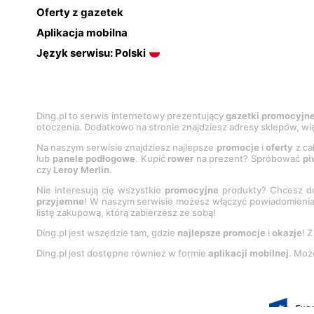
Oferty z gazetek
Aplikacja mobilna
Język serwisu: Polski
Ding.pl to serwis internetowy prezentujący
gazetki promocyjn
otoczenia. Dodatkowo na stronie znajdziesz adresy sklepów, wię
Na naszym serwisie znajdziesz najlepsze
promocje
i
oferty
z ca
lub
panele podłogowe
. Kupić
rower
na prezent? Spróbować
pi
czy
Leroy Merlin
.
Nie interesują cię wszystkie
promocyjne
produkty? Chcesz do
przyjemne
! W naszym serwisie możesz włączyć powiadomieni
listę zakupową, którą zabierzesz ze sobą!
Ding.pl jest wszędzie tam, gdzie
najlepsze promocje
i
okazje
! 
Ding.pl jest dostępne również w formie
aplikacji mobilnej
. Moż