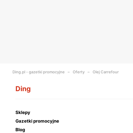
Ding.pl - gazetki promocyjne
Oferty
Olej Carrefour
Ding
Sklepy
Gazetki promocyjne
Blog