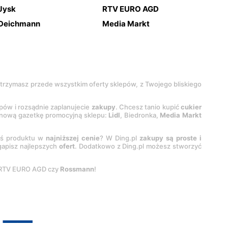
Jysk
RTV EURO AGD
Deichmann
Media Markt
 otrzymasz przede wszystkim oferty sklepów, z Twojego bliskiego
epów i rozsądnie zaplanujecie
zakupy
. Chcesz tanio kupić
cukier
z nową gazetkę promocyjną sklepu:
Lidl
, Biedronka,
Media Markt
oś produktu w
najniższej cenie
? W Ding.pl
zakupy są proste i
egapisz najlepszych
ofert
. Dodatkowo z Ding.pl możesz stworzyć
 RTV EURO AGD czy
Rossmann
!