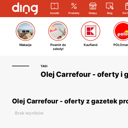
Gazetki
Produkty
Sklepy
Blog
Dni 
Wakacje
Powrót do
Kaufland
POLOmar
szkoły!
TAGI
Olej Carrefour - oferty i
Olej Carrefour - oferty z gazetek 
Brak wyników