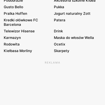
Podobrazie
Akcesoria szkolne Kidea
Gusto Bello
Pukka
Pralka Hoffen
Jogurt naturalny Zott
Kredki ołówkowe FC
Patera
Barcelona
Telewizor Hisense
Drink
Karmazyn
Maska do włosów Wella
Rodowita
Ocetix
Kiełbasa Morliny
Skarpety
REKLAMA