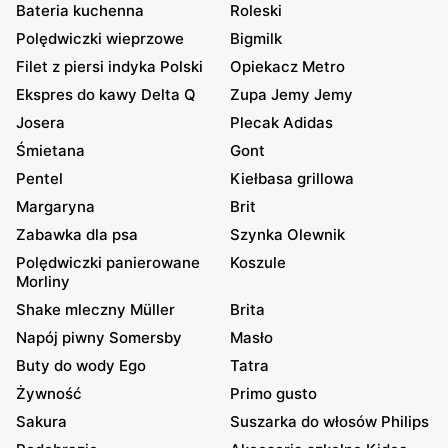
Bateria kuchenna
Roleski
Polędwiczki wieprzowe
Bigmilk
Filet z piersi indyka Polski
Opiekacz Metro
Ekspres do kawy Delta Q
Zupa Jemy Jemy
Josera
Plecak Adidas
Śmietana
Gont
Pentel
Kiełbasa grillowa
Margaryna
Brit
Zabawka dla psa
Szynka Olewnik
Polędwiczki panierowane
Koszule
Morliny
Shake mleczny Müller
Brita
Napój piwny Somersby
Masło
Buty do wody Ego
Tatra
Żywność
Primo gusto
Sakura
Suszarka do włosów Philips