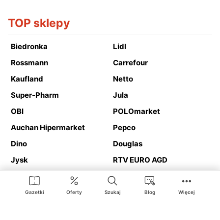
TOP sklepy
Biedronka
Lidl
Rossmann
Carrefour
Kaufland
Netto
Super-Pharm
Jula
OBI
POLOmarket
Auchan Hipermarket
Pepco
Dino
Douglas
Jysk
RTV EURO AGD
Action
Media Expert
Deichmann
Media Markt
Gazetki
Oferty
Szukaj
Blog
Więcej