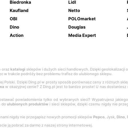
Biedronka
Lidl
Kaufland
Netto
OBI
POLOmarket
Dino
Douglas
Action
Media Expert
e
oraz
katalogi
sklepów i dużych sieci handlowych. Dzięki geolokalizacji
c w trakcie podróży bez problemu trafisz do ulubionego sklepu.
łej Polski. Dzięki Ding.pl w prosty sposób porównasz ceny z różnych skl
wa
w okazyjnej cenie? Z Ding.pl jest to bardzo proste! U nas dostanies
stawać powiadomienia tylko od wybranych sieci? Wypatrujesz jakieg
a do
ulubionych produktów
i sieci sklepów, dzięki czemu nigdy nie prz
Z nami nigdy nie przegapisz nowych promocji sklepów
Pepco
, Jysk,
Dino
,
ecie ją pobrać za darmo z naszej strony internetowej.