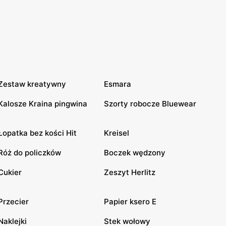
Zestaw kreatywny
Esmara
Kalosze Kraina pingwina
Szorty robocze Bluewear
Łopatka bez kości Hit
Kreisel
Róż do policzków
Boczek wędzony
Cukier
Zeszyt Herlitz
Przecier
Papier ksero E
Naklejki
Stek wołowy