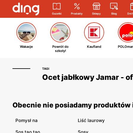
Gazetki
Produkty
Sklepy
Blog
Dni 
Wakacje
Powrót do
Kaufland
POLOmar
szkoły!
TAGI
Ocet jabłkowy Jamar - of
Obecnie nie posiadamy produktów i
Pomysł na
Liść laurowy
Sos tao tao
Sosy