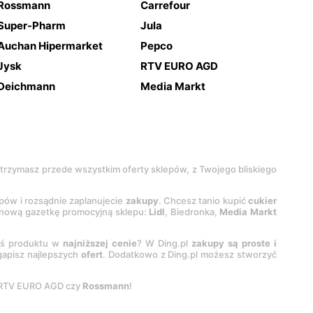
Rossmann
Carrefour
Super-Pharm
Jula
Auchan Hipermarket
Pepco
Jysk
RTV EURO AGD
Deichmann
Media Markt
 otrzymasz przede wszystkim oferty sklepów, z Twojego bliskiego
epów i rozsądnie zaplanujecie
zakupy
. Chcesz tanio kupić
cukier
z nową gazetkę promocyjną sklepu:
Lidl
, Biedronka,
Media Markt
oś produktu w
najniższej cenie
? W Ding.pl
zakupy są proste i
egapisz najlepszych
ofert
. Dodatkowo z Ding.pl możesz stworzyć
 RTV EURO AGD czy
Rossmann
!