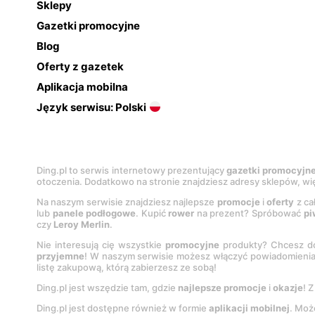
Sklepy
Gazetki promocyjne
Blog
Oferty z gazetek
Aplikacja mobilna
Język serwisu: Polski
Ding.pl to serwis internetowy prezentujący
gazetki promocyjn
otoczenia. Dodatkowo na stronie znajdziesz adresy sklepów, wię
Na naszym serwisie znajdziesz najlepsze
promocje
i
oferty
z ca
lub
panele podłogowe
. Kupić
rower
na prezent? Spróbować
pi
czy
Leroy Merlin
.
Nie interesują cię wszystkie
promocyjne
produkty? Chcesz do
przyjemne
! W naszym serwisie możesz włączyć powiadomieni
listę zakupową, którą zabierzesz ze sobą!
Ding.pl jest wszędzie tam, gdzie
najlepsze promocje
i
okazje
! 
Ding.pl jest dostępne również w formie
aplikacji mobilnej
. Moż