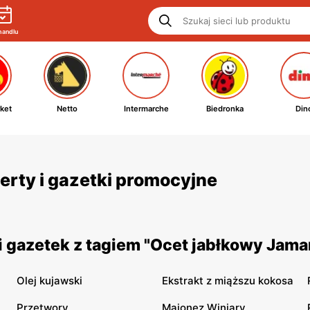
handlu
ket
Netto
Intermarche
Biedronka
Din
erty i gazetki promocyjne
 gazetek z tagiem "Ocet jabłkowy Jama
Olej kujawski
Ekstrakt z miąższu kokosa
Przetwory
Majonez Winiary