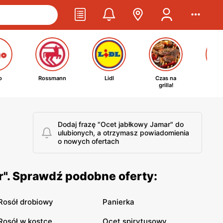
o
Rossmann
Lidl
Czas na
Ta
grilla!
kosm
Dodaj frazę "Ocet jabłkowy Jamar" do
ulubionych, a otrzymasz powiadomienia
o nowych ofertach
r". Sprawdź podobne oferty:
Rosół drobiowy
Panierka
Rosół w kostce
Ocet spirytusowy