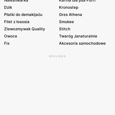
Naleśnikarka
Karma dla psa Puffi
Dzik
Kronostep
Płatki do demakijażu
Gres Athena
Filet z łososia
Smukee
Zlewozmywak Quality
Stitch
Owoce
Twaróg Janaturalnie
Fix
Akcesoria samochodowe
REKLAMA