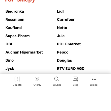
Biedronka
Lidl
Rossmann
Carrefour
Kaufland
Netto
Super-Pharm
Jula
OBI
POLOmarket
Auchan Hipermarket
Pepco
Dino
Douglas
Jysk
RTV EURO AGD
Action
Media Expert
Deichmann
Media Markt
Gazetki
Oferty
Szukaj
Blog
Więcej
Ding.pl to serwis internetowy prezentujący
gazetki promocyjne
oraz
katalogi
sklepów i dużych sieci handlowych. Dzięki
geolokalizacji otrzymasz przede wszystkim oferty sklepów, z