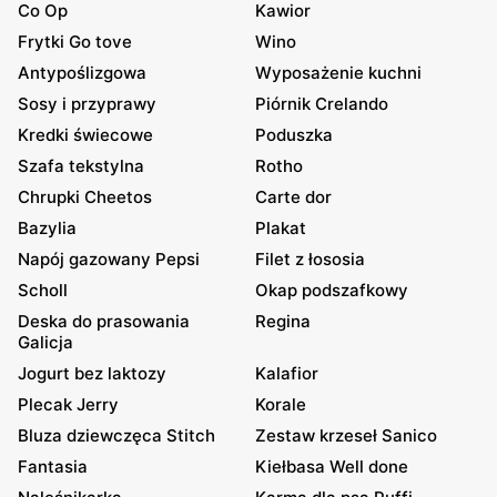
Co Op
Kawior
Frytki Go tove
Wino
Antypoślizgowa
Wyposażenie kuchni
Sosy i przyprawy
Piórnik Crelando
Kredki świecowe
Poduszka
Szafa tekstylna
Rotho
Chrupki Cheetos
Carte dor
Bazylia
Plakat
Napój gazowany Pepsi
Filet z łososia
Scholl
Okap podszafkowy
Deska do prasowania
Regina
Galicja
Jogurt bez laktozy
Kalafior
Plecak Jerry
Korale
Bluza dziewczęca Stitch
Zestaw krzeseł Sanico
Fantasia
Kiełbasa Well done