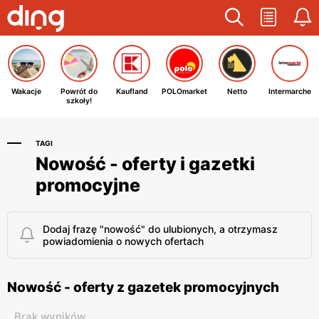
Wakacje
Powrót do
Kaufland
POLOmarket
Netto
Intermarche
szkoły!
TAGI
Nowość - oferty i gazetki
promocyjne
Dodaj frazę "nowość" do ulubionych, a otrzymasz
powiadomienia o nowych ofertach
Nowość - oferty z gazetek promocyjnych
Brak wyników