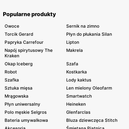
Popularne produkty
Owoce
Sernik na zimno
Torcik Gerard
Płyn do płukania Silan
Papryka Carrefour
Lipton
Napój spirytusowy The
Makrela
Kraken
Okap Iceberg
Szafa
Robot
Kostkarka
Szafka
Lody kaktus
Sztuka mięsa
Len mielony Oleofarm
Mrągowska
Smartwatch
Płyn uniwersalny
Heineken
Polo męskie Selgros
Glenfarclas
Bateria umywalkowa
Bluza dziewczęca Stitch
Akcesoria
Śmietana Piątnica