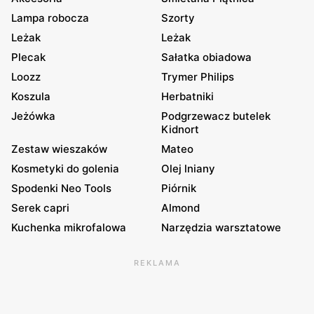
Lampa robocza
Szorty
Leżak
Leżak
Plecak
Sałatka obiadowa
Loozz
Trymer Philips
Koszula
Herbatniki
Jeżówka
Podgrzewacz butelek
Kidnort
Zestaw wieszaków
Mateo
Kosmetyki do golenia
Olej lniany
Spodenki Neo Tools
Piórnik
Serek capri
Almond
Kuchenka mikrofalowa
Narzędzia warsztatowe
REKLAMA