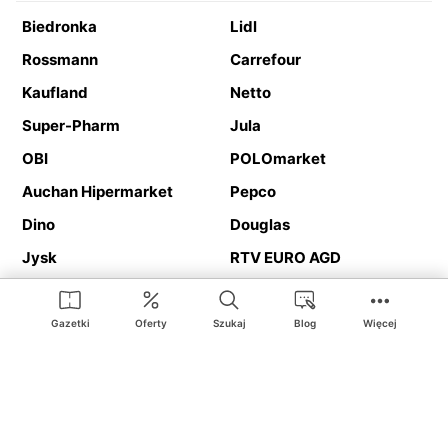
Biedronka
Lidl
Rossmann
Carrefour
Kaufland
Netto
Super-Pharm
Jula
OBI
POLOmarket
Auchan Hipermarket
Pepco
Dino
Douglas
Jysk
RTV EURO AGD
Action
Media Expert
Deichmann
Media Markt
Gazetki
Oferty
Szukaj
Blog
Więcej
Ding.pl to serwis internetowy prezentujący
gazetki promocyjne
oraz
katalogi
sklepów i dużych sieci handlowych. Dzięki
geolokalizacji otrzymasz przede wszystkim oferty sklepów, z
Twojego bliskiego otoczenia. Dodatkowo na stronie znajdziesz
adresy sklepów, więc w trakcie podróży bez problemu trafisz do