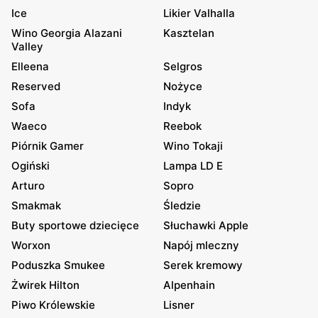
Ice
Likier Valhalla
Wino Georgia Alazani
Kasztelan
Valley
Elleena
Selgros
Reserved
Nożyce
Sofa
Indyk
Waeco
Reebok
Piórnik Gamer
Wino Tokaji
Ogiński
Lampa LD E
Arturo
Sopro
Smakmak
Śledzie
Buty sportowe dziecięce
Słuchawki Apple
Worxon
Napój mleczny
Poduszka Smukee
Serek kremowy
Żwirek Hilton
Alpenhain
Piwo Królewskie
Lisner