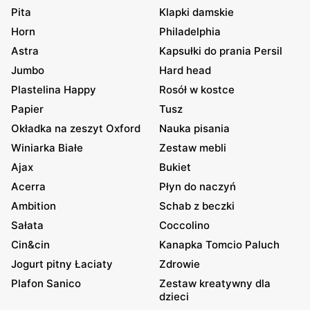
Pita
Klapki damskie
Horn
Philadelphia
Astra
Kapsułki do prania Persil
Jumbo
Hard head
Plastelina Happy
Rosół w kostce
Papier
Tusz
Okładka na zeszyt Oxford
Nauka pisania
Winiarka Białe
Zestaw mebli
Ajax
Bukiet
Acerra
Płyn do naczyń
Ambition
Schab z beczki
Sałata
Coccolino
Cin&cin
Kanapka Tomcio Paluch
Jogurt pitny Łaciaty
Zdrowie
Plafon Sanico
Zestaw kreatywny dla
dzieci