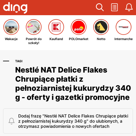
Wakacje
Powrót do
Kaufland
POLOmarket
Netto
Intermarche
szkoły!
TAGI
Nestlé NAT Delice Flakes
Chrupiące płatki z
pełnoziarnistej kukurydzy 340
g - oferty i gazetki promocyjne
Dodaj frazę "Nestlé NAT Delice Flakes Chrupiące płatki
z pełnoziarnistej kukurydzy 340 g" do ulubionych, a
otrzymasz powiadomienia o nowych ofertach