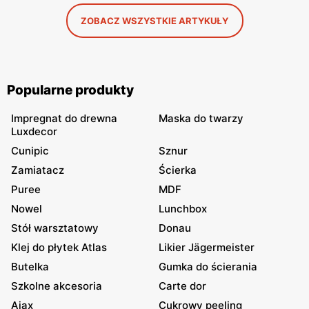
ZOBACZ WSZYSTKIE ARTYKUŁY
Popularne produkty
Impregnat do drewna
Maska do twarzy
Luxdecor
Cunipic
Sznur
Zamiatacz
Ścierka
Puree
MDF
Nowel
Lunchbox
Stół warsztatowy
Donau
Klej do płytek Atlas
Likier Jägermeister
Butelka
Gumka do ścierania
Szkolne akcesoria
Carte dor
Ajax
Cukrowy peeling