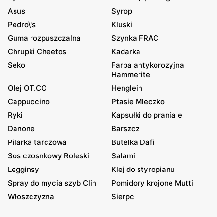
Asus
Syrop
Pedro\'s
Kluski
Guma rozpuszczalna
Szynka FRAC
Chrupki Cheetos
Kadarka
Seko
Farba antykorozyjna
Hammerite
Olej OT.CO
Henglein
Cappuccino
Ptasie Mleczko
Ryki
Kapsułki do prania e
Danone
Barszcz
Pilarka tarczowa
Butelka Dafi
Sos czosnkowy Roleski
Salami
Legginsy
Klej do styropianu
Spray do mycia szyb Clin
Pomidory krojone Mutti
Włoszczyzna
Sierpc