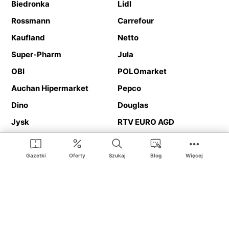
Biedronka
Lidl
Rossmann
Carrefour
Kaufland
Netto
Super-Pharm
Jula
OBI
POLOmarket
Auchan Hipermarket
Pepco
Dino
Douglas
Jysk
RTV EURO AGD
Action
Media Expert
Deichmann
Media Markt
Gazetki
Oferty
Szukaj
Blog
Więcej
Ding.pl to serwis internetowy prezentujący
gazetki promocyjne
oraz
katalogi
sklepów i dużych sieci handlowych. Dzięki
geolokalizacji otrzymasz przede wszystkim oferty sklepów, z
Twojego bliskiego otoczenia. Dodatkowo na stronie znajdziesz
adresy sklepów, więc w trakcie podróży bez problemu trafisz do
ulubionego sklepu.