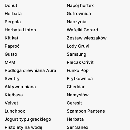
Donut
Napój hortex
Herbata
Gofrownica
Pergola
Naczynia
Herbata Lipton
Wafelki Gerard
Kit kat
Zestaw wieszaków
Paproć
Lody Gruvi
Gusto
Samsung
MPM
Plecak Crivit
Podłoga drewniana Aura
Funko Pop
Swetry
Frytkownica
Aktywna piana
Cheddar
Kiełbasa
Namysłów
Velvet
Ceresit
Lunchbox
Szampon Pantene
Jogurt typu greckiego
Herbata
Pistolety na wodę
Ser Sanex