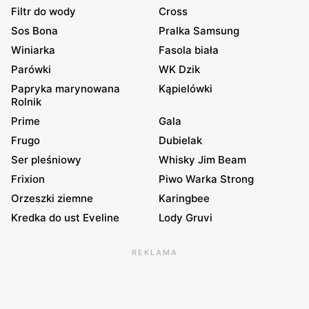
Filtr do wody
Cross
Sos Bona
Pralka Samsung
Winiarka
Fasola biała
Parówki
WK Dzik
Papryka marynowana
Kąpielówki
Rolnik
Prime
Gala
Frugo
Dubielak
Ser pleśniowy
Whisky Jim Beam
Frixion
Piwo Warka Strong
Orzeszki ziemne
Karingbee
Kredka do ust Eveline
Lody Gruvi
REKLAMA