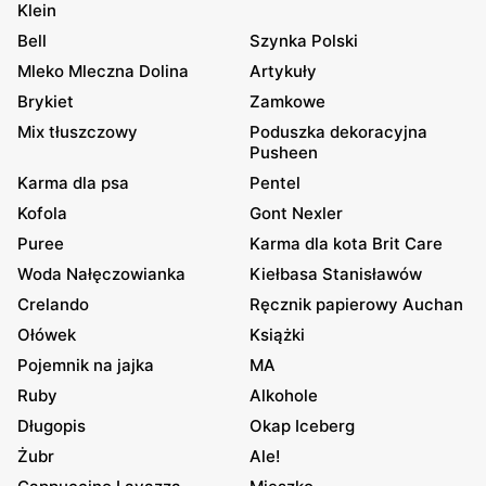
Klein
Bell
Szynka Polski
Mleko Mleczna Dolina
Artykuły
Brykiet
Zamkowe
Mix tłuszczowy
Poduszka dekoracyjna
Pusheen
Karma dla psa
Pentel
Kofola
Gont Nexler
Puree
Karma dla kota Brit Care
Woda Nałęczowianka
Kiełbasa Stanisławów
Crelando
Ręcznik papierowy Auchan
Ołówek
Książki
Pojemnik na jajka
MA
Ruby
Alkohole
Długopis
Okap Iceberg
Żubr
Ale!