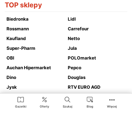
TOP sklepy
Biedronka
Lidl
Rossmann
Carrefour
Kaufland
Netto
Super-Pharm
Jula
OBI
POLOmarket
Auchan Hipermarket
Pepco
Dino
Douglas
Jysk
RTV EURO AGD
Action
Media Expert
Deichmann
Media Markt
Gazetki
Oferty
Szukaj
Blog
Więcej
Ding.pl to serwis internetowy prezentujący
gazetki promocyjne
oraz
katalogi
sklepów i dużych sieci handlowych. Dzięki