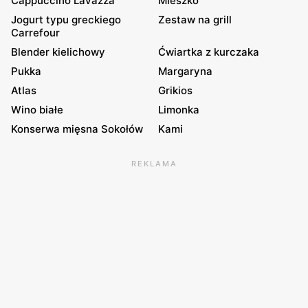
Cappuccino Lavazza
Mieszko
Jogurt typu greckiego
Zestaw na grill
Carrefour
Blender kielichowy
Ćwiartka z kurczaka
Pukka
Margaryna
Atlas
Grikios
Wino białe
Limonka
Konserwa mięsna Sokołów
Kami
REKLAMA