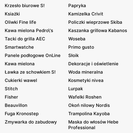
Krzesło biurowe S!
Papryka
Ksiażki
Kamizelka Crivit
Oliwki Fine life
Policzki wieprzowe Skiba
Kawa mielona Pedro\'s
Kaszanka grillowa Kabanos
Tacki do grilla AEC
Woseba
Smartwatche
Primo gusto
Panele podłogowe OnLine
Słoik
Kawa mielona
Dekoracje i oświetlenie
Ławka ze schowkiem S!
Woda mineralna
Cukierki wawel
Kosmetyki nivea
Stitch
Lurpak
Fisher
Wafelki Roshen
Beauvillon
Okoń nilowy Nordis
Fuga Kronostep
Trampolina Kayoba
Zmywarka do zabudowy
Maska do włosów Hebe
Professional