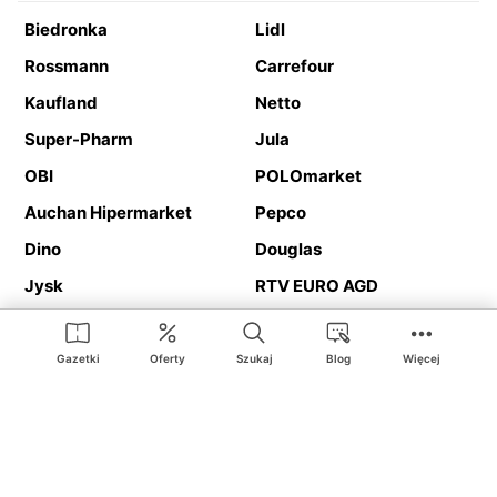
Biedronka
Lidl
Rossmann
Carrefour
Kaufland
Netto
Super-Pharm
Jula
OBI
POLOmarket
Auchan Hipermarket
Pepco
Dino
Douglas
Jysk
RTV EURO AGD
Action
Media Expert
Deichmann
Media Markt
Gazetki
Oferty
Szukaj
Blog
Więcej
Ding.pl to serwis internetowy prezentujący
gazetki promocyjne
oraz
katalogi
sklepów i dużych sieci handlowych. Dzięki
geolokalizacji otrzymasz przede wszystkim oferty sklepów, z
Twojego bliskiego otoczenia. Dodatkowo na stronie znajdziesz
adresy sklepów, więc w trakcie podróży bez problemu trafisz do