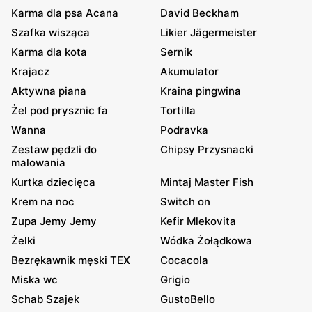
Karma dla psa Acana
David Beckham
Szafka wisząca
Likier Jägermeister
Karma dla kota
Sernik
Krajacz
Akumulator
Aktywna piana
Kraina pingwina
Żel pod prysznic fa
Tortilla
Wanna
Podravka
Zestaw pędzli do
Chipsy Przysnacki
malowania
Kurtka dziecięca
Mintaj Master Fish
Krem na noc
Switch on
Zupa Jemy Jemy
Kefir Mlekovita
Żelki
Wódka Żołądkowa
Bezrękawnik męski TEX
Cocacola
Miska wc
Grigio
Schab Szajek
GustoBello