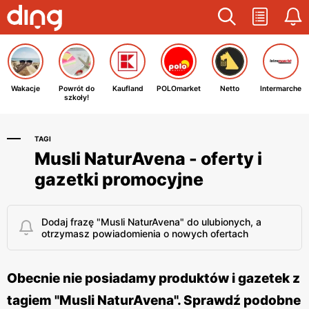
Wakacje
Powrót do
Kaufland
POLOmarket
Netto
Intermarche
szkoły!
TAGI
Musli NaturAvena - oferty i
gazetki promocyjne
Dodaj frazę "Musli NaturAvena" do ulubionych, a
otrzymasz powiadomienia o nowych ofertach
Obecnie nie posiadamy produktów i gazetek z
tagiem "Musli NaturAvena". Sprawdź podobne