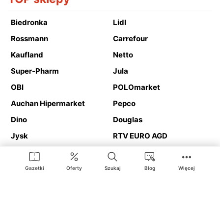
Biedronka
Lidl
Rossmann
Carrefour
Kaufland
Netto
Super-Pharm
Jula
OBI
POLOmarket
Auchan Hipermarket
Pepco
Dino
Douglas
Jysk
RTV EURO AGD
Action
Media Expert
Deichmann
Media Markt
Gazetki
Oferty
Szukaj
Blog
Więcej
Ding.pl to serwis internetowy prezentujący
gazetki promocyjne
oraz
katalogi
sklepów i dużych sieci handlowych. Dzięki
geolokalizacji otrzymasz przede wszystkim oferty sklepów, z