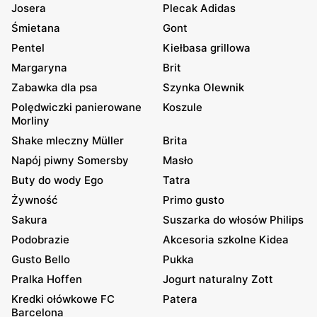
Josera
Plecak Adidas
Śmietana
Gont
Pentel
Kiełbasa grillowa
Margaryna
Brit
Zabawka dla psa
Szynka Olewnik
Polędwiczki panierowane
Koszule
Morliny
Shake mleczny Müller
Brita
Napój piwny Somersby
Masło
Buty do wody Ego
Tatra
Żywność
Primo gusto
Sakura
Suszarka do włosów Philips
Podobrazie
Akcesoria szkolne Kidea
Gusto Bello
Pukka
Pralka Hoffen
Jogurt naturalny Zott
Kredki ołówkowe FC
Patera
Barcelona