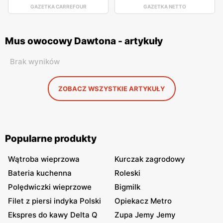
GAZETKA CARREFOUR
GAZETKA NETTO
Mus owocowy Dawtona - artykuły
Brak wyników
ZOBACZ WSZYSTKIE ARTYKUŁY
Popularne produkty
Wątroba wieprzowa
Kurczak zagrodowy
Bateria kuchenna
Roleski
Polędwiczki wieprzowe
Bigmilk
Filet z piersi indyka Polski
Opiekacz Metro
Ekspres do kawy Delta Q
Zupa Jemy Jemy