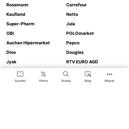
Rossmann
Carrefour
Kaufland
Netto
Super-Pharm
Jula
OBI
POLOmarket
Auchan Hipermarket
Pepco
Dino
Douglas
Jysk
RTV EURO AGD
Action
Media Expert
Deichmann
Media Markt
Gazetki
Oferty
Szukaj
Blog
Więcej
Ding.pl to serwis internetowy prezentujący
gazetki promocyjne
oraz
katalogi
sklepów i dużych sieci handlowych. Dzięki
geolokalizacji otrzymasz przede wszystkim oferty sklepów, z
Twojego bliskiego otoczenia. Dodatkowo na stronie znajdziesz
adresy sklepów, więc w trakcie podróży bez problemu trafisz do
ulubionego sklepu.