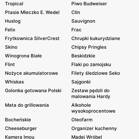
Tropical
Piwo Budweiser
Ptasie Mleczko E. Wedel
Clin
Huslog
Sauvignon
Felix
Frac
Frytkownica SilverCrest
Chrupki kukurydziane
Skino
Chipsy Pringles
Winogrona Białe
Beskidzkie
Flint
Flaki po zamojsku
Nożyce akumulatorowe
Filety śledziowe Seko
Whiskas
Sajgonki
Golonka gotowana Polski
Zestaw pędzli do
malowania Hardy
Mata do grillowania
Alkohole
wysokoprocentowe
Bocheńskie
Oleofarm
Cheeseburger
Organizer kuchenny
Kamera Imou
Madej Wróbel