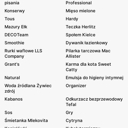
pisania
Professional
Konserwy
Mięso mielone
Tous
Hardy
Mazury Ełk
Teczka Herlitz
DECOTeam
Społem Kielce
Smoothie
Dywanik łazienkowy
Rurki waflowe LLS
Pilarka tarczowa Mac
Company
Allister
Grant's
Karma dla kota Sweet
Catty
Natural
Emulsja do higieny intymnej
Woda źródlana Żywiec
Organizer
zdrój
Kabanos
Odkurzacz bezprzewodowy
Tefal
Sos
Gry
Śmietanka Mlekovita
Cytryna