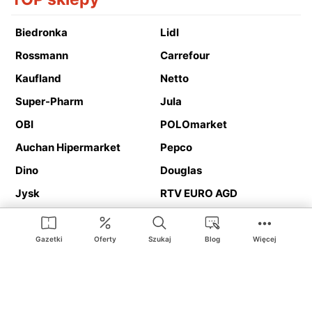
Biedronka
Lidl
Rossmann
Carrefour
Kaufland
Netto
Super-Pharm
Jula
OBI
POLOmarket
Auchan Hipermarket
Pepco
Dino
Douglas
Jysk
RTV EURO AGD
Action
Media Expert
Deichmann
Media Markt
Gazetki
Oferty
Szukaj
Blog
Więcej
Ding.pl to serwis internetowy prezentujący
gazetki promocyjne
oraz
katalogi
sklepów i dużych sieci handlowych. Dzięki
geolokalizacji otrzymasz przede wszystkim oferty sklepów, z