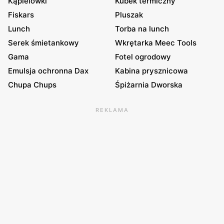
Kąpielówki
Kubek termiczny
Fiskars
Pluszak
Lunch
Torba na lunch
Serek śmietankowy
Wkrętarka Meec Tools
Gama
Fotel ogrodowy
Emulsja ochronna Dax
Kabina prysznicowa
Chupa Chups
Śpiżarnia Dworska
REKLAMA