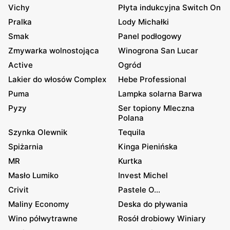
Vichy
Płyta indukcyjna Switch On
Pralka
Lody Michałki
Smak
Panel podłogowy
Zmywarka wolnostojąca
Winogrona San Lucar
Active
Ogród
Lakier do włosów Complex
Hebe Professional
Puma
Lampka solarna Barwa
Pyzy
Ser topiony Mleczna
Polana
Szynka Olewnik
Tequila
Spiżarnia
Kinga Pienińska
MR
Kurtka
Masło Lumiko
Invest Michel
Crivit
Pastele O...
Maliny Economy
Deska do pływania
Wino półwytrawne
Rosół drobiowy Winiary