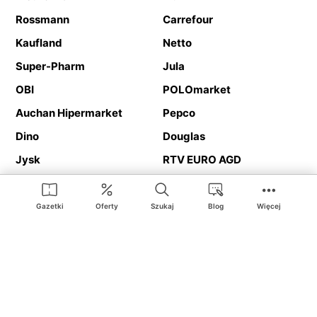
Rossmann
Carrefour
Kaufland
Netto
Super-Pharm
Jula
OBI
POLOmarket
Auchan Hipermarket
Pepco
Dino
Douglas
Jysk
RTV EURO AGD
Action
Media Expert
Deichmann
Media Markt
Gazetki
Oferty
Szukaj
Blog
Więcej
Ding.pl to serwis internetowy prezentujący
gazetki promocyjne
oraz
katalogi
sklepów i dużych sieci handlowych. Dzięki
geolokalizacji otrzymasz przede wszystkim oferty sklepów, z
Twojego bliskiego otoczenia. Dodatkowo na stronie znajdziesz
adresy sklepów, więc w trakcie podróży bez problemu trafisz do
ulubionego sklepu.