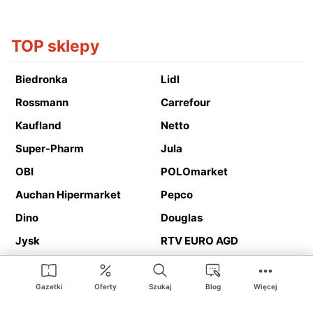
TOP sklepy
Biedronka
Lidl
Rossmann
Carrefour
Kaufland
Netto
Super-Pharm
Jula
OBI
POLOmarket
Auchan Hipermarket
Pepco
Dino
Douglas
Jysk
RTV EURO AGD
Action
Media Expert
Deichmann
Media Markt
Gazetki
Oferty
Szukaj
Blog
Więcej