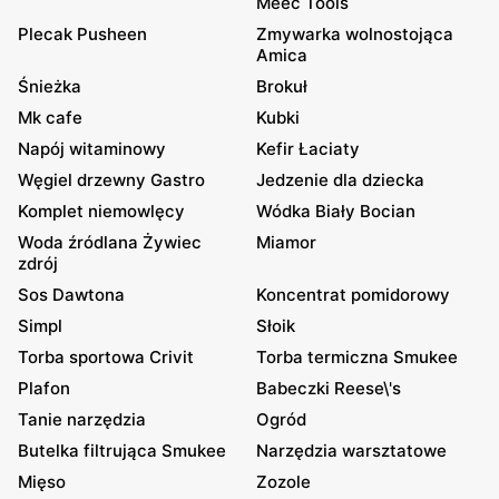
Meec Tools
Plecak Pusheen
Zmywarka wolnostojąca
Amica
Śnieżka
Brokuł
Mk cafe
Kubki
Napój witaminowy
Kefir Łaciaty
Węgiel drzewny Gastro
Jedzenie dla dziecka
Komplet niemowlęcy
Wódka Biały Bocian
Woda źródlana Żywiec
Miamor
zdrój
Sos Dawtona
Koncentrat pomidorowy
Simpl
Słoik
Torba sportowa Crivit
Torba termiczna Smukee
Plafon
Babeczki Reese\'s
Tanie narzędzia
Ogród
Butelka filtrująca Smukee
Narzędzia warsztatowe
Mięso
Zozole