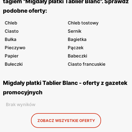
tagiem "Migdały płatki Tablier Blanc". Sprawdź
podobne oferty:
Chleb
Chleb tostowy
Ciasto
Sernik
Bułka
Bagietka
Pieczywo
Pączek
Papier
Babeczki
Bułeczki
Ciasto francuskie
Migdały płatki Tablier Blanc - oferty z gazetek
promocyjnych
Brak wyników
ZOBACZ WSZYSTKIE OFERTY