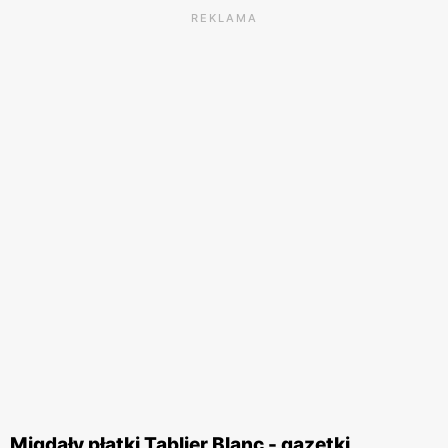
REKLAMA
Migdały płatki Tablier Blanc - gazetki