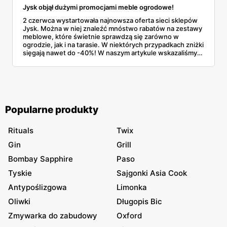
Jysk objął dużymi promocjami meble ogrodowe!
2 czerwca wystartowała najnowsza oferta sieci sklepów
Jysk. Można w niej znaleźć mnóstwo rabatów na zestawy
meblowe, które świetnie sprawdzą się zarówno w
ogrodzie, jak i na tarasie. W niektórych przypadkach zniżki
sięgają nawet do -40%! W naszym artykule wskazaliśmy
najlepsze produkty, które zostały objęte największymi
promocjami. Dowiedz się, co kupisz taniej!
Popularne produkty
Rituals
Twix
Gin
Grill
Bombay Sapphire
Paso
Tyskie
Sajgonki Asia Cook
Antypoślizgowa
Limonka
Oliwki
Długopis Bic
Zmywarka do zabudowy
Oxford