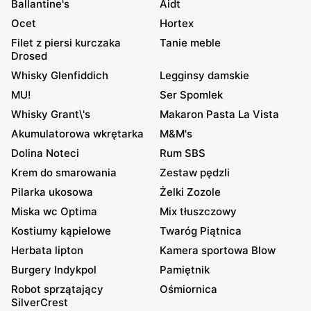
Ballantine's
Aidt
Ocet
Hortex
Filet z piersi kurczaka
Tanie meble
Drosed
Whisky Glenfiddich
Legginsy damskie
MU!
Ser Spomlek
Whisky Grant\'s
Makaron Pasta La Vista
Akumulatorowa wkrętarka
M&M's
Dolina Noteci
Rum SBS
Krem do smarowania
Zestaw pędzli
Pilarka ukosowa
Żelki Zozole
Miska wc Optima
Mix tłuszczowy
Kostiumy kąpielowe
Twaróg Piątnica
Herbata lipton
Kamera sportowa Blow
Burgery Indykpol
Pamiętnik
Robot sprzątający
Ośmiornica
SilverCrest