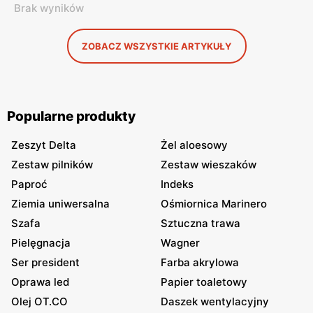
Brak wyników
ZOBACZ WSZYSTKIE ARTYKUŁY
Popularne produkty
Zeszyt Delta
Żel aloesowy
Zestaw pilników
Zestaw wieszaków
Paproć
Indeks
Ziemia uniwersalna
Ośmiornica Marinero
Szafa
Sztuczna trawa
Pielęgnacja
Wagner
Ser president
Farba akrylowa
Oprawa led
Papier toaletowy
Olej OT.CO
Daszek wentylacyjny