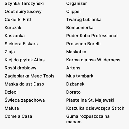
Szynka Tarczyński
Organizer
Ocet spirytusowy
Clipper
Cukierki Fritt
Twaróg Lublanka
Kurczak
Bombonierka
Kaszanka
Puder Kobo Professional
Siekiera Fiskars
Prosecco Borelli
Ziaja
Maskotka
Klej do płytek Atlas
Karma dla psa Wilderness
Rosół drobiowy
Artens
Zagłębiarka Meec Tools
Mus tymbark
Maska do ust Daso
Dzbanek
Dzieci
Dorato
Świeca zapachowa
Plastelina St. Majewski
Maluta
Koszulka dziewczęca Stitch
Come a Casa
Guma rozpuszczalna
maoam