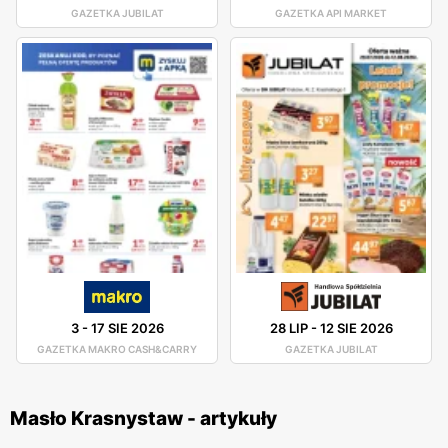
GAZETKA JUBILAT
GAZETKA API MARKET
3
-
17 SIE 2026
28 LIP
-
12 SIE 2026
GAZETKA MAKRO CASH&CARRY
GAZETKA JUBILAT
Masło Krasnystaw - artykuły