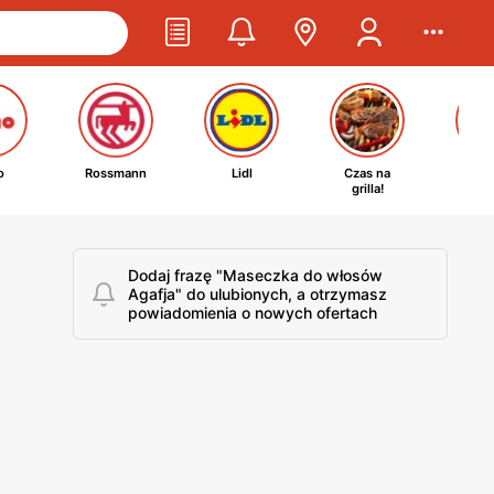
o
Rossmann
Lidl
Czas na
Ta
grilla!
kosm
Dodaj frazę "Maseczka do włosów
Agafja" do ulubionych, a otrzymasz
powiadomienia o nowych ofertach