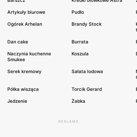
Barszcz
Kredki ołówkowe Astra
Artykuły biurowe
Pudło
Ogórek Arhelan
Brandy Stock
Dan cake
Burrata
Naczynia kuchenne
Koszula
Smukee
Serek kremowy
Sałata lodowa
Półka wisząca
Torcik Gerard
Jedzenie
Żabka
REKLAMA