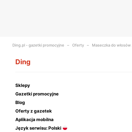
Ding.pl - gazetki promocyjne
Oferty
Maseczka do włosów 
Ding
Sklepy
Gazetki promocyjne
Blog
Oferty z gazetek
Aplikacja mobilna
Język serwisu: Polski