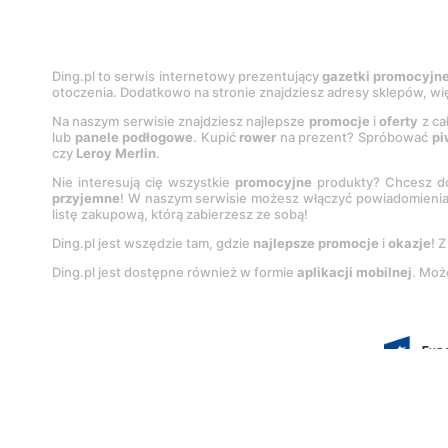
Ding.pl to serwis internetowy prezentujący
gazetki promocyjn
otoczenia. Dodatkowo na stronie znajdziesz adresy sklepów, wię
Na naszym serwisie znajdziesz najlepsze
promocje
i
oferty
z ca
lub
panele podłogowe
. Kupić
rower
na prezent? Spróbować
pi
czy
Leroy Merlin
.
Nie interesują cię wszystkie
promocyjne
produkty? Chcesz do
przyjemne
! W naszym serwisie możesz włączyć powiadomieni
listę zakupową, którą zabierzesz ze sobą!
Ding.pl jest wszędzie tam, gdzie
najlepsze promocje
i
okazje
! 
Ding.pl jest dostępne również w formie
aplikacji mobilnej
. Moż