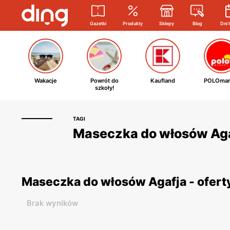
Gazetki
Produkty
Sklepy
Blog
Dni 
Wakacje
Powrót do
Kaufland
POLOmar
szkoły!
TAGI
Maseczka do włosów Agaf
Maseczka do włosów Agafja - ofert
Brak wyników