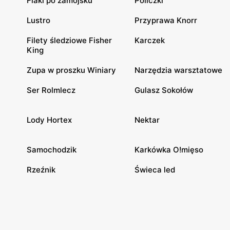
Flaki po zamojsku
Policzki
Lustro
Przyprawa Knorr
Filety śledziowe Fisher
Karczek
King
Zupa w proszku Winiary
Narzędzia warsztatowe
Ser Rolmlecz
Gulasz Sokołów
Lody Hortex
Nektar
Samochodzik
Karkówka O!mięso
Rzeźnik
Świeca led