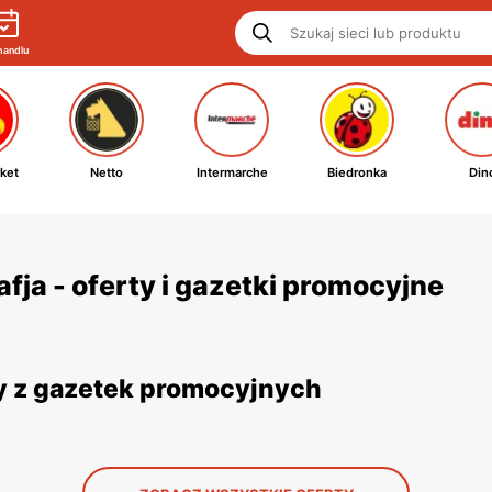
handlu
ket
Netto
Intermarche
Biedronka
Din
ja - oferty i gazetki promocyjne
y z gazetek promocyjnych