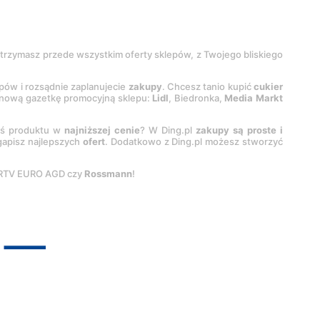
 otrzymasz przede wszystkim oferty sklepów, z Twojego bliskiego
epów i rozsądnie zaplanujecie
zakupy
. Chcesz tanio kupić
cukier
z nową gazetkę promocyjną sklepu:
Lidl
, Biedronka,
Media Markt
oś produktu w
najniższej cenie
? W Ding.pl
zakupy są proste i
egapisz najlepszych
ofert
. Dodatkowo z Ding.pl możesz stworzyć
 RTV EURO AGD czy
Rossmann
!