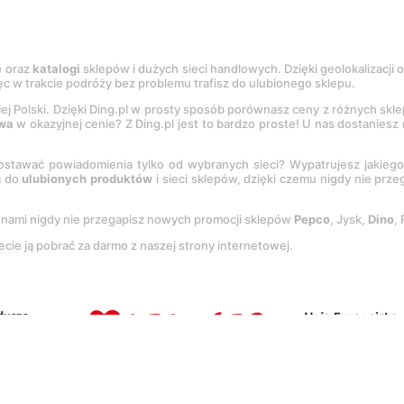
e
oraz
katalogi
sklepów i dużych sieci handlowych. Dzięki geolokalizacji
c w trakcie podróży bez problemu trafisz do ulubionego sklepu.
łej Polski. Dzięki Ding.pl w prosty sposób porównasz ceny z różnych skl
wa
w okazyjnej cenie? Z Ding.pl jest to bardzo proste! U nas dostanies
stawać powiadomienia tylko od wybranych sieci? Wypatrujesz jakieg
a do
ulubionych produktów
i sieci sklepów, dzięki czemu nigdy nie prz
Z nami nigdy nie przegapisz nowych promocji sklepów
Pepco
, Jysk,
Dino
,
ecie ją pobrać za darmo z naszej strony internetowej.