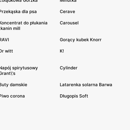
Żołądkowa Gorzka
Minutka
Przekąska dla psa
Cerave
Koncentrat do płukania
Carousel
tkanin mill
RAVI
Gorący kubek Knorr
Dr witt
K!
Napój spirytusowy
Cylinder
Grant\'s
Buty damskie
Latarenka solarna Barwa
Piwo corona
Długopis Soft