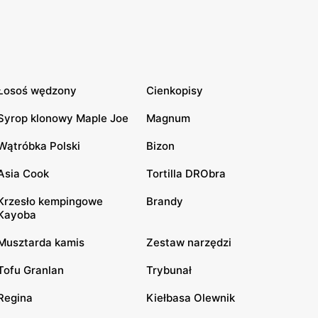
Łosoś wędzony
Cienkopisy
Syrop klonowy Maple Joe
Magnum
Wątróbka Polski
Bizon
Asia Cook
Tortilla DRObra
Krzesło kempingowe
Brandy
Kayoba
Musztarda kamis
Zestaw narzędzi
Tofu Granlan
Trybunał
Regina
Kiełbasa Olewnik