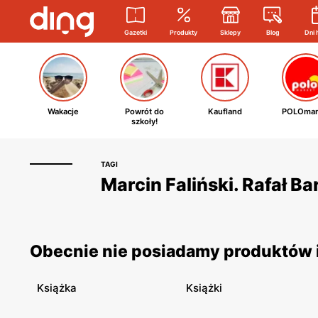
Gazetki
Produkty
Sklepy
Blog
Dni 
Wakacje
Powrót do
Kaufland
POLOmar
szkoły!
TAGI
Marcin Faliński. Rafał Ba
Obecnie nie posiadamy produktów i 
Książka
Książki