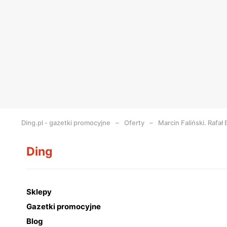
Ding.pl - gazetki promocyjne
Oferty
Marcin Faliński. Rafał
Ding
Sklepy
Gazetki promocyjne
Blog