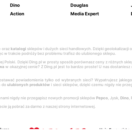
Dino
Douglas
Action
Media Expert
e
oraz
katalogi
sklepów i dużych sieci handlowych. Dzięki geolokalizacji
c w trakcie podróży bez problemu trafisz do ulubionego sklepu.
łej Polski. Dzięki Ding.pl w prosty sposób porównasz ceny z różnych skl
wa
w okazyjnej cenie? Z Ding.pl jest to bardzo proste! U nas dostanies
stawać powiadomienia tylko od wybranych sieci? Wypatrujesz jakieg
a do
ulubionych produktów
i sieci sklepów, dzięki czemu nigdy nie prz
Z nami nigdy nie przegapisz nowych promocji sklepów
Pepco
, Jysk,
Dino
,
ecie ją pobrać za darmo z naszej strony internetowej.