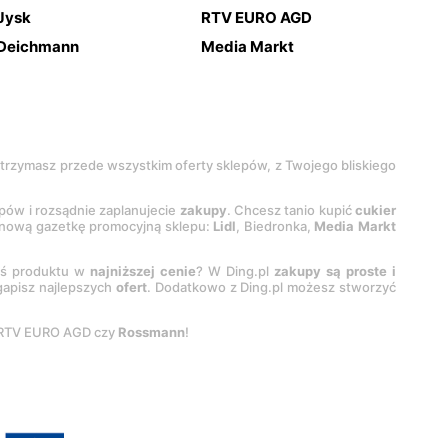
Jysk
RTV EURO AGD
Deichmann
Media Markt
 otrzymasz przede wszystkim oferty sklepów, z Twojego bliskiego
epów i rozsądnie zaplanujecie
zakupy
. Chcesz tanio kupić
cukier
z nową gazetkę promocyjną sklepu:
Lidl
, Biedronka,
Media Markt
oś produktu w
najniższej cenie
? W Ding.pl
zakupy są proste i
egapisz najlepszych
ofert
. Dodatkowo z Ding.pl możesz stworzyć
 RTV EURO AGD czy
Rossmann
!