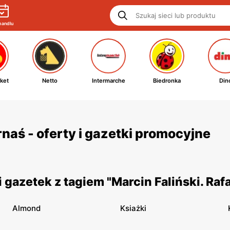
handlu
ket
Netto
Intermarche
Biedronka
Din
rnaś - oferty i gazetki promocyjne
gazetek z tagiem "Marcin Faliński. Raf
Almond
Ksiażki