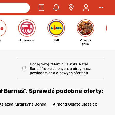
o
Rossmann
Lidl
Czas na
Ta
grilla!
kosm
Dodaj frazę "Marcin Faliński. Rafał
Barnaś" do ulubionych, a otrzymasz
powiadomienia o nowych ofertach
ał Barnaś". Sprawdź podobne oferty:
Książka Katarzyna Bonda
Almond Gelato Classico