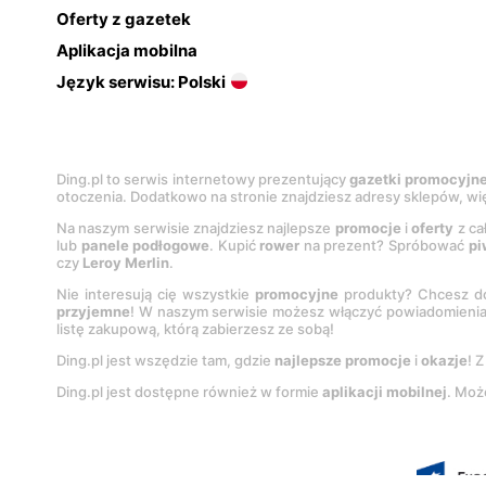
Oferty z gazetek
Aplikacja mobilna
Język serwisu: Polski
Ding.pl to serwis internetowy prezentujący
gazetki promocyjn
otoczenia. Dodatkowo na stronie znajdziesz adresy sklepów, wię
Na naszym serwisie znajdziesz najlepsze
promocje
i
oferty
z ca
lub
panele podłogowe
. Kupić
rower
na prezent? Spróbować
pi
czy
Leroy Merlin
.
Nie interesują cię wszystkie
promocyjne
produkty? Chcesz do
przyjemne
! W naszym serwisie możesz włączyć powiadomieni
listę zakupową, którą zabierzesz ze sobą!
Ding.pl jest wszędzie tam, gdzie
najlepsze promocje
i
okazje
! 
Ding.pl jest dostępne również w formie
aplikacji mobilnej
. Moż