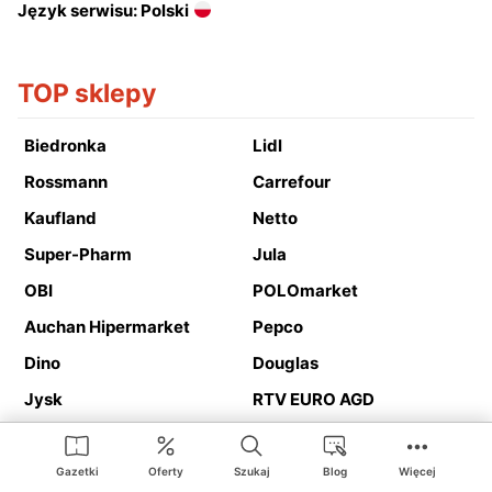
Język serwisu: Polski
TOP sklepy
Biedronka
Lidl
Rossmann
Carrefour
Kaufland
Netto
Super-Pharm
Jula
OBI
POLOmarket
Auchan Hipermarket
Pepco
Dino
Douglas
Jysk
RTV EURO AGD
Action
Media Expert
Deichmann
Media Markt
Gazetki
Oferty
Szukaj
Blog
Więcej