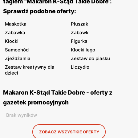
tagiem "Makaron K-Stąd Takie Dobre".
Sprawdź podobne oferty:
Maskotka
Pluszak
Zabawka
Zabawki
Klocki
Figurka
Samochód
Klocki lego
Zjeżdżalnia
Zestaw do piasku
Zestaw kreatywny dla
Liczydło
dzieci
Makaron K-Stąd Takie Dobre - oferty z
gazetek promocyjnych
Brak wyników
ZOBACZ WSZYSTKIE OFERTY