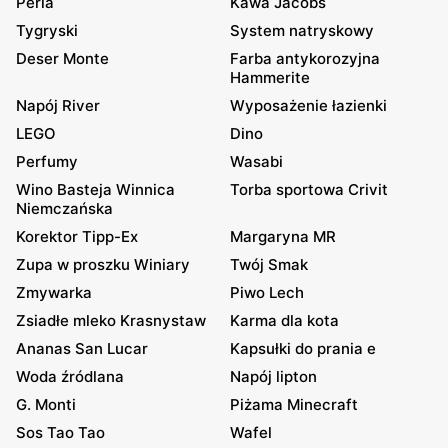
Perla
Kawa Jacobs
Tygryski
System natryskowy
Deser Monte
Farba antykorozyjna
Hammerite
Napój River
Wyposażenie łazienki
LEGO
Dino
Perfumy
Wasabi
Wino Basteja Winnica
Torba sportowa Crivit
Niemczańska
Korektor Tipp-Ex
Margaryna MR
Zupa w proszku Winiary
Twój Smak
Zmywarka
Piwo Lech
Zsiadłe mleko Krasnystaw
Karma dla kota
Ananas San Lucar
Kapsułki do prania e
Woda źródlana
Napój lipton
G. Monti
Piżama Minecraft
Sos Tao Tao
Wafel