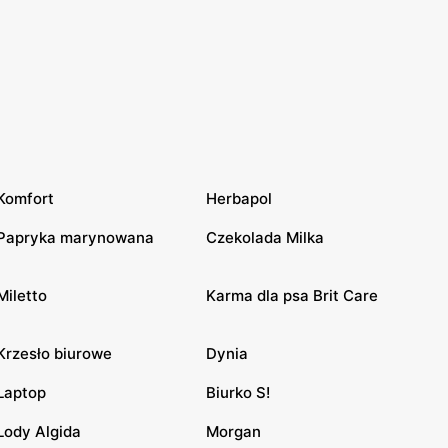
Komfort
Herbapol
Papryka marynowana
Czekolada Milka
Miletto
Karma dla psa Brit Care
Krzesło biurowe
Dynia
Laptop
Biurko S!
Lody Algida
Morgan