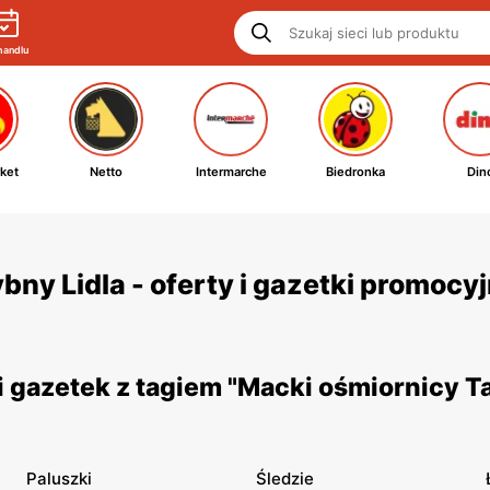
handlu
ket
Netto
Intermarche
Biedronka
Din
bny Lidla - oferty i gazetki promocy
 gazetek z tagiem "Macki ośmiornicy T
Paluszki
Śledzie