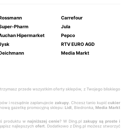
Rossmann
Carrefour
Super-Pharm
Jula
Auchan Hipermarket
Pepco
Jysk
RTV EURO AGD
Deichmann
Media Markt
 otrzymasz przede wszystkim oferty sklepów, z Twojego bliskiego
epów i rozsądnie zaplanujecie
zakupy
. Chcesz tanio kupić
cukier
z nową gazetkę promocyjną sklepu:
Lidl
, Biedronka,
Media Markt
oś produktu w
najniższej cenie
? W Ding.pl
zakupy są proste i
egapisz najlepszych
ofert
. Dodatkowo z Ding.pl możesz stworzyć