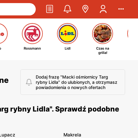
o
Rossmann
Lidl
Czas na
Ta
grilla!
kosm
Dodaj frazę "Macki ośmiornicy Targ
jne
rybny Lidla" do ulubionych, a otrzymasz
powiadomienia o nowych ofertach
arg rybny Lidla". Sprawdź podobne
Łupacz
Makrela