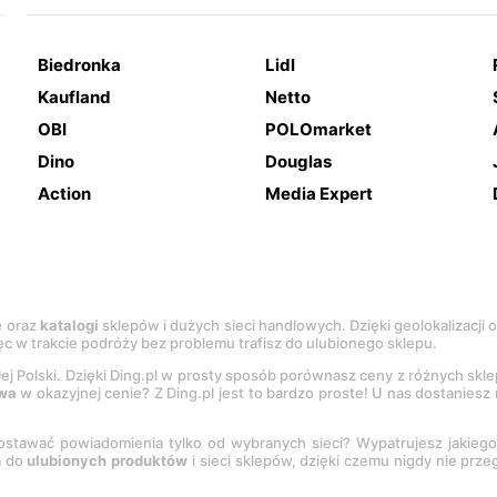
Biedronka
Lidl
Kaufland
Netto
OBI
POLOmarket
Dino
Douglas
Action
Media Expert
e
oraz
katalogi
sklepów i dużych sieci handlowych. Dzięki geolokalizacji
c w trakcie podróży bez problemu trafisz do ulubionego sklepu.
łej Polski. Dzięki Ding.pl w prosty sposób porównasz ceny z różnych skl
wa
w okazyjnej cenie? Z Ding.pl jest to bardzo proste! U nas dostanies
stawać powiadomienia tylko od wybranych sieci? Wypatrujesz jakieg
a do
ulubionych produktów
i sieci sklepów, dzięki czemu nigdy nie prz