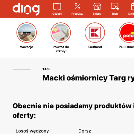
Gazetki
Produkty
Sklepy
Blog
Dni 
Wakacje
Powrót do
Kaufland
POLOmar
szkoły!
TAGI
Macki ośmiornicy Targ ry
Obecnie nie posiadamy produktów i
oferty:
Łosoś wędzony
Dorsz