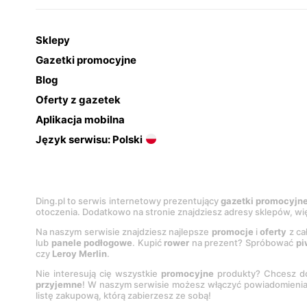
Sklepy
Gazetki promocyjne
Blog
Oferty z gazetek
Aplikacja mobilna
Język serwisu: Polski
Ding.pl to serwis internetowy prezentujący
gazetki promocyjn
otoczenia. Dodatkowo na stronie znajdziesz adresy sklepów, wię
Na naszym serwisie znajdziesz najlepsze
promocje
i
oferty
z ca
lub
panele podłogowe
. Kupić
rower
na prezent? Spróbować
pi
czy
Leroy Merlin
.
Nie interesują cię wszystkie
promocyjne
produkty? Chcesz do
przyjemne
! W naszym serwisie możesz włączyć powiadomieni
listę zakupową, którą zabierzesz ze sobą!