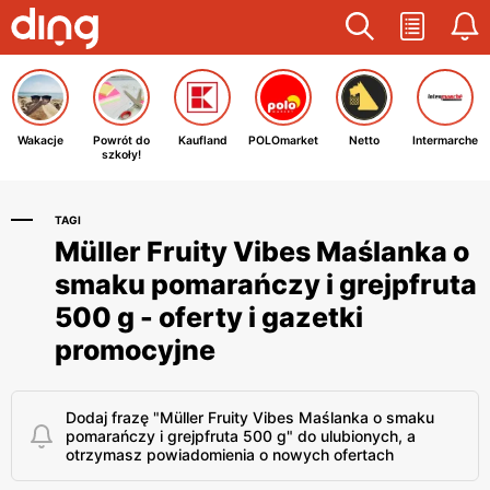
Wakacje
Powrót do
Kaufland
POLOmarket
Netto
Intermarche
szkoły!
TAGI
Müller Fruity Vibes Maślanka o
smaku pomarańczy i grejpfruta
500 g - oferty i gazetki
promocyjne
Dodaj frazę "Müller Fruity Vibes Maślanka o smaku
pomarańczy i grejpfruta 500 g" do ulubionych, a
otrzymasz powiadomienia o nowych ofertach