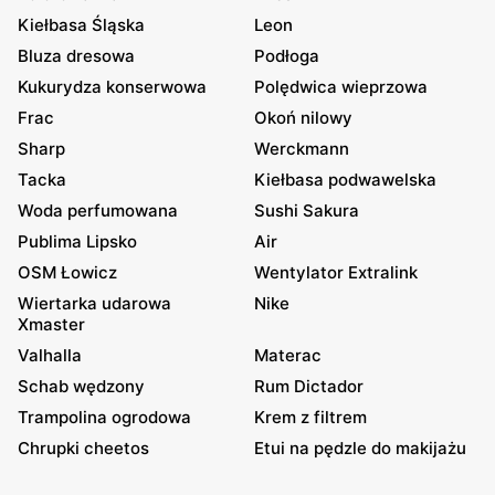
Kiełbasa Śląska
Leon
Bluza dresowa
Podłoga
Kukurydza konserwowa
Polędwica wieprzowa
Frac
Okoń nilowy
Sharp
Werckmann
Tacka
Kiełbasa podwawelska
Woda perfumowana
Sushi Sakura
Publima Lipsko
Air
OSM Łowicz
Wentylator Extralink
Wiertarka udarowa
Nike
Xmaster
Valhalla
Materac
Schab wędzony
Rum Dictador
Trampolina ogrodowa
Krem z filtrem
Chrupki cheetos
Etui na pędzle do makijażu