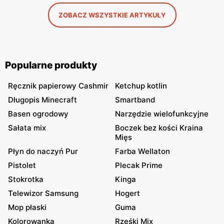
ZOBACZ WSZYSTKIE ARTYKUŁY
Popularne produkty
Ręcznik papierowy Cashmir
Ketchup kotlin
Długopis Minecraft
Smartband
Basen ogrodowy
Narzędzie wielofunkcyjne
Sałata mix
Boczek bez kości Kraina
Mięs
Płyn do naczyń Pur
Farba Wellaton
Pistolet
Plecak Prime
Stokrotka
Kinga
Telewizor Samsung
Hogert
Mop płaski
Guma
Kolorowanka
Rześki Mix