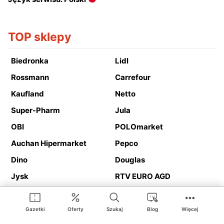
TOP sklepy
Biedronka
Lidl
Rossmann
Carrefour
Kaufland
Netto
Super-Pharm
Jula
OBI
POLOmarket
Auchan Hipermarket
Pepco
Dino
Douglas
Jysk
RTV EURO AGD
Action
Media Expert
Deichmann
Media Markt
Gazetki
Oferty
Szukaj
Blog
Więcej