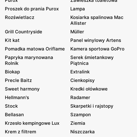
Purox
Zawieszka toaletowa
Proszek do prania Purox
Lampa
Rozświetlacz
Kosiarka spalinowa Mac
Allister
Grill Countryside
Müller
Kit kat
Panel winylowy Artens
Pomadka matowa Oriflame
Kamera sportowa GoPro
Papryka marynowana
Serek śmietankowy
Rolnik
Piątnica
Biokap
Extralink
Precle Baitz
Cienkopisy
Sweet harmony
Kredki ołówkowe
Hellmann's
Radamer
Stock
Skarpetki i rajstopy
Bellasan
Szampon
Krzesło kempingowe Lux
Ziemia
Krem z filtrem
Niszczarka