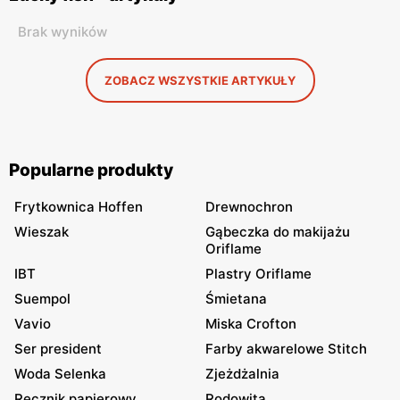
Brak wyników
ZOBACZ WSZYSTKIE ARTYKUŁY
Popularne produkty
Frytkownica Hoffen
Drewnochron
Wieszak
Gąbeczka do makijażu
Oriflame
IBT
Plastry Oriflame
Suempol
Śmietana
Vavio
Miska Crofton
Ser president
Farby akwarelowe Stitch
Woda Selenka
Zjeżdżalnia
Ręcznik papierowy
Rodowita