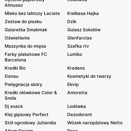
Almusso
Mleko bez laktozy Łaciate
Kiełbasa Hajka
Zestaw do piasku
Dzik
Galaretka Smakmak
Gulasz Sokołów
Oświetlenie
Glenfarclas
Maszynka do mięsa
Szafka rtv
Farby plakatowe FC
Lumiko
Barcelona
Kredki Bic
Kredens
Donau
Kosmetyki do twarzy
Pielęgnacja skóry
Ekvip
Kredki ołówkowe Color &
Amoretta
Smile
Dj snack
Lodówka
Klej gipsowy Perfect
Dezodorant
Stół ogrodowy Jutlandia
Wózek narzędziowy Netto
Altom Design
Roca