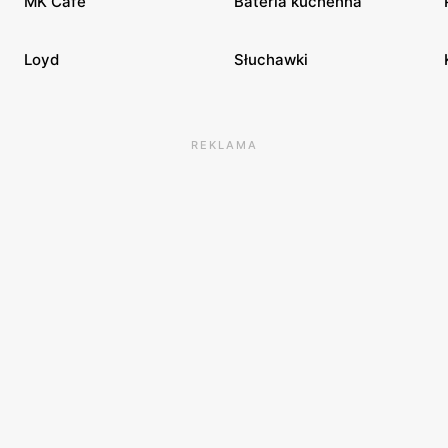
MK Cafe
Bateria kuchenna
Loyd
Słuchawki
REKLAMA