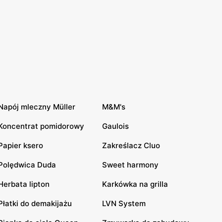
Napój mleczny Müller
M&M's
Koncentrat pomidorowy
Gaulois
Papier ksero
Zakreślacz Cluo
Polędwica Duda
Sweet harmony
Herbata lipton
Karkówka na grilla
Płatki do demakijażu
LVN System