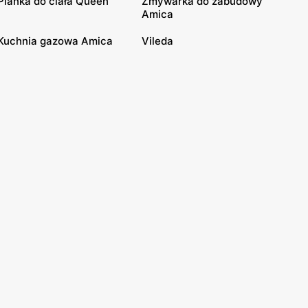
Pianka do ciała Queen
Zmywarka do zabudowy
Amica
Kuchnia gazowa Amica
Vileda