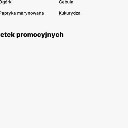
Ogórki
Cebula
Papryka marynowana
Kukurydza
azetek promocyjnych