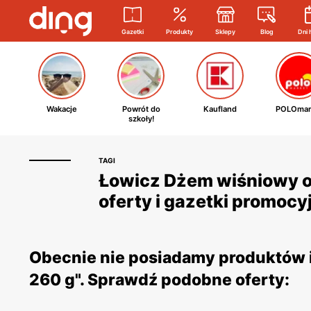
Gazetki
Produkty
Sklepy
Blog
Dni 
Wakacje
Powrót do
Kaufland
POLOmar
szkoły!
TAGI
Łowicz Dżem wiśniowy o
oferty i gazetki promocy
Obecnie nie posiadamy produktów i
260 g". Sprawdź podobne oferty: