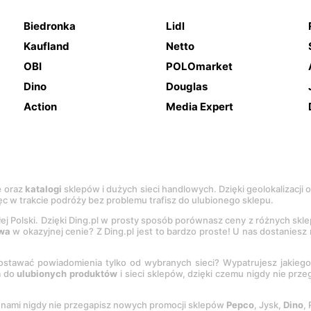
Biedronka
Lidl
Kaufland
Netto
OBI
POLOmarket
Dino
Douglas
Action
Media Expert
e
oraz
katalogi
sklepów i dużych sieci handlowych. Dzięki geolokalizacji
c w trakcie podróży bez problemu trafisz do ulubionego sklepu.
łej Polski. Dzięki Ding.pl w prosty sposób porównasz ceny z różnych skl
wa
w okazyjnej cenie? Z Ding.pl jest to bardzo proste! U nas dostanies
stawać powiadomienia tylko od wybranych sieci? Wypatrujesz jakieg
a do
ulubionych produktów
i sieci sklepów, dzięki czemu nigdy nie prz
Z nami nigdy nie przegapisz nowych promocji sklepów
Pepco
, Jysk,
Dino
,