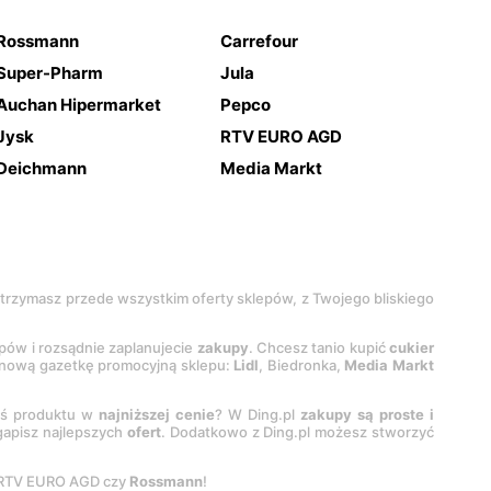
Rossmann
Carrefour
Super-Pharm
Jula
Auchan Hipermarket
Pepco
Jysk
RTV EURO AGD
Deichmann
Media Markt
 otrzymasz przede wszystkim oferty sklepów, z Twojego bliskiego
epów i rozsądnie zaplanujecie
zakupy
. Chcesz tanio kupić
cukier
z nową gazetkę promocyjną sklepu:
Lidl
, Biedronka,
Media Markt
oś produktu w
najniższej cenie
? W Ding.pl
zakupy są proste i
egapisz najlepszych
ofert
. Dodatkowo z Ding.pl możesz stworzyć
 RTV EURO AGD czy
Rossmann
!