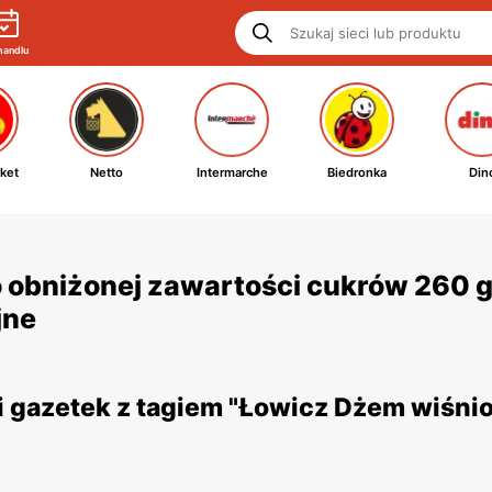
handlu
ket
Netto
Intermarche
Biedronka
Din
 obniżonej zawartości cukrów 260 g
jne
 gazetek z tagiem "Łowicz Dżem wiśni