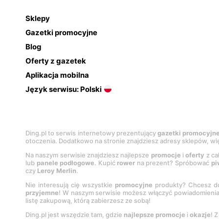
Sklepy
Gazetki promocyjne
Blog
Oferty z gazetek
Aplikacja mobilna
Język serwisu: Polski
Ding.pl to serwis internetowy prezentujący
gazetki promocyjn
otoczenia. Dodatkowo na stronie znajdziesz adresy sklepów, wię
Na naszym serwisie znajdziesz najlepsze
promocje
i
oferty
z ca
lub
panele podłogowe
. Kupić
rower
na prezent? Spróbować
pi
czy
Leroy Merlin
.
Nie interesują cię wszystkie
promocyjne
produkty? Chcesz do
przyjemne
! W naszym serwisie możesz włączyć powiadomieni
listę zakupową, którą zabierzesz ze sobą!
Ding.pl jest wszędzie tam, gdzie
najlepsze promocje
i
okazje
! 