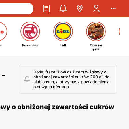
o
Rossmann
Lidl
Czas na
Ta
grilla!
kosm
Dodaj frazę "Łowicz Dżem wiśniowy o
 -
obniżonej zawartości cukrów 260 g" do
ulubionych, a otrzymasz powiadomienia
o nowych ofertach
owy o obniżonej zawartości cukrów