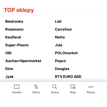
TOP sklepy
Biedronka
Lidl
Rossmann
Carrefour
Kaufland
Netto
Super-Pharm
Jula
OBI
POLOmarket
Auchan Hipermarket
Pepco
Dino
Douglas
Jysk
RTV EURO AGD
Action
Media Expert
Deichmann
Media Markt
Gazetki
Oferty
Szukaj
Blog
Więcej
Ding.pl to serwis internetowy prezentujący
gazetki promocyjne