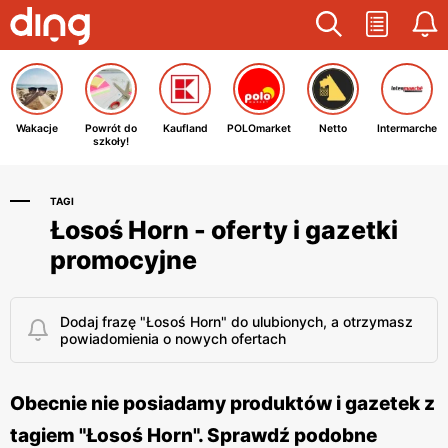
Wakacje
Powrót do
Kaufland
POLOmarket
Netto
Intermarche
szkoły!
TAGI
Łosoś Horn - oferty i gazetki
promocyjne
Dodaj frazę "Łosoś Horn" do ulubionych, a otrzymasz
powiadomienia o nowych ofertach
Obecnie nie posiadamy produktów i gazetek z
tagiem "Łosoś Horn". Sprawdź podobne