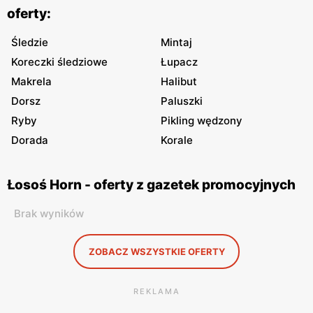
oferty:
Śledzie
Mintaj
Koreczki śledziowe
Łupacz
Makrela
Halibut
Dorsz
Paluszki
Ryby
Pikling wędzony
Dorada
Korale
Łosoś Horn - oferty z gazetek promocyjnych
Brak wyników
ZOBACZ WSZYSTKIE OFERTY
REKLAMA