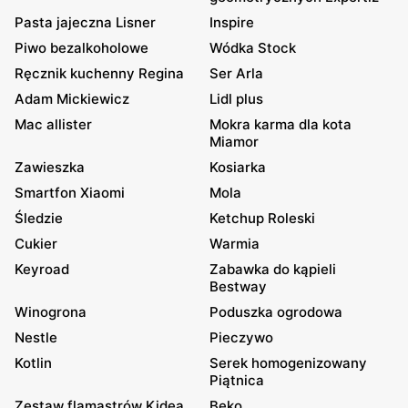
Pasta jajeczna Lisner
Inspire
Piwo bezalkoholowe
Wódka Stock
Ręcznik kuchenny Regina
Ser Arla
Adam Mickiewicz
Lidl plus
Mac allister
Mokra karma dla kota
Miamor
Zawieszka
Kosiarka
Smartfon Xiaomi
Mola
Śledzie
Ketchup Roleski
Cukier
Warmia
Keyroad
Zabawka do kąpieli
Bestway
Winogrona
Poduszka ogrodowa
Nestle
Pieczywo
Kotlin
Serek homogenizowany
Piątnica
Zestaw flamastrów Kidea
Beko