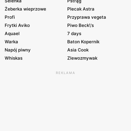
Selenka
Pstrąg
Żeberka wieprzowe
Plecak Astra
Profi
Przyprawa vegeta
Frytki Aviko
Piwo Beck\'s
Aquael
7 days
Warka
Baton Kopernik
Napój piwny
Asia Cook
Whiskas
Zlewozmywak
REKLAMA