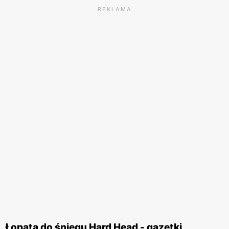
REKLAMA
Łopata do śniegu Hard Head - gazetki