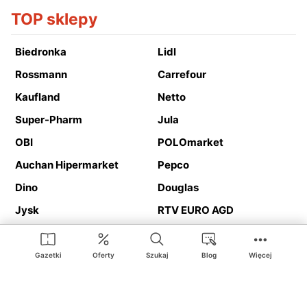
TOP sklepy
Biedronka
Lidl
Rossmann
Carrefour
Kaufland
Netto
Super-Pharm
Jula
OBI
POLOmarket
Auchan Hipermarket
Pepco
Dino
Douglas
Jysk
RTV EURO AGD
Action
Media Expert
Deichmann
Media Markt
Gazetki
Oferty
Szukaj
Blog
Więcej
Ding.pl to serwis internetowy prezentujący
gazetki promocyjne
oraz
katalogi
sklepów i dużych sieci handlowych. Dzięki