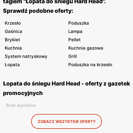
tagiem "Łopata do śniegu Hard Head".
Sprawdź podobne oferty:
Krzesło
Poduszka
Gaśnica
Lampa
Brykiet
Pellet
Kuchnia
Kuchnia gazowa
System natryskowy
Grill
Łopata
Poduszka na krzesło
Łopata do śniegu Hard Head - oferty z gazetek
promocyjnych
Brak wyników
ZOBACZ WSZYSTKIE OFERTY