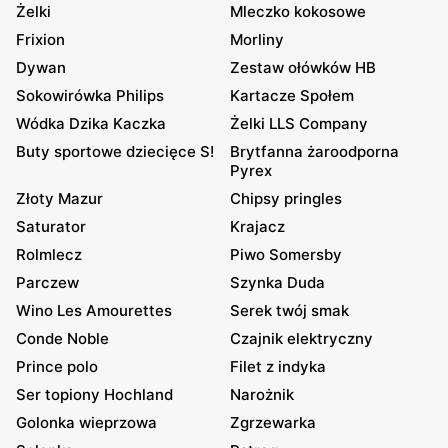
Żelki
Mleczko kokosowe
Frixion
Morliny
Dywan
Zestaw ołówków HB
Sokowirówka Philips
Kartacze Społem
Wódka Dzika Kaczka
Żelki LLS Company
Buty sportowe dziecięce S!
Brytfanna żaroodporna
Pyrex
Złoty Mazur
Chipsy pringles
Saturator
Krajacz
Rolmlecz
Piwo Somersby
Parczew
Szynka Duda
Wino Les Amourettes
Serek twój smak
Conde Noble
Czajnik elektryczny
Prince polo
Filet z indyka
Ser topiony Hochland
Narożnik
Golonka wieprzowa
Zgrzewarka