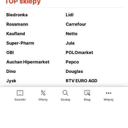
TOP sklepy
Biedronka
Lidl
Rossmann
Carrefour
Kaufland
Netto
Super-Pharm
Jula
OBI
POLOmarket
Auchan Hipermarket
Pepco
Dino
Douglas
Jysk
RTV EURO AGD
Action
Media Expert
Deichmann
Media Markt
Gazetki
Oferty
Szukaj
Blog
Więcej
Ding.pl to serwis internetowy prezentujący
gazetki promocyjne
oraz
katalogi
sklepów i dużych sieci handlowych. Dzięki
geolokalizacji otrzymasz przede wszystkim oferty sklepów, z