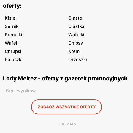
oferty:
Kisiel
Ciasto
Sernik
Ciastka
Precelki
Wafelki
Wafel
Chipsy
Chrupki
Krem
Paluszki
Orzeszki
Lody Meltez - oferty z gazetek promocyjnych
Brak wyników
ZOBACZ WSZYSTKIE OFERTY
REKLAMA