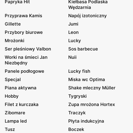
Papryka Hit
Kiełbasa Podlaska
Wędzarnia
Przyprawa Kamis
Napój izotoniczny
Gillette
Jumi
Przybory biurowe
Leon
Mrożonki
Lucky
Ser pleśniowy Valbon
Sos barbecue
Worki na śmieci Jan
Nuii
Niezbędny
Panele podłogowe
Lucky fish
Specjal
Miska wc Optima
Piana aktywna
Shake mleczny Müller
Hobby
Tygryski
Filet z kurczaka
Zupa mrożona Hortex
Zibomare
Traczyk
Lampa led
Płyta indukcyjna
Tusz
Boczek