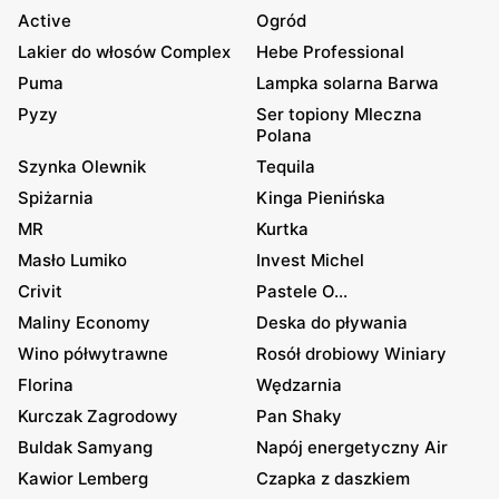
Active
Ogród
Lakier do włosów Complex
Hebe Professional
Puma
Lampka solarna Barwa
Pyzy
Ser topiony Mleczna
Polana
Szynka Olewnik
Tequila
Spiżarnia
Kinga Pienińska
MR
Kurtka
Masło Lumiko
Invest Michel
Crivit
Pastele O...
Maliny Economy
Deska do pływania
Wino półwytrawne
Rosół drobiowy Winiary
Florina
Wędzarnia
Kurczak Zagrodowy
Pan Shaky
Buldak Samyang
Napój energetyczny Air
Kawior Lemberg
Czapka z daszkiem