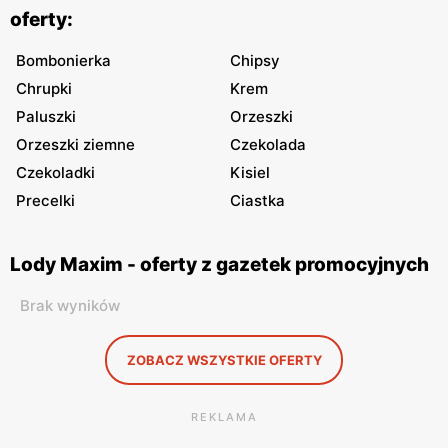
oferty:
Bombonierka
Chipsy
Chrupki
Krem
Paluszki
Orzeszki
Orzeszki ziemne
Czekolada
Czekoladki
Kisiel
Precelki
Ciastka
Lody Maxim - oferty z gazetek promocyjnych
Brak wyników
ZOBACZ WSZYSTKIE OFERTY
REKLAMA